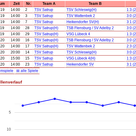
tum
Zeit
Nr.
Team A
Team B
.19
14:00
2
TSV Satrup
TSV Schleswig(H)
1:3 (
.19
14:00
3
TSV Satrup
TSV Wattenbek 2
3:0 (
.19
14:00
7
TSV Satrup
Heikendorfer SV(H)
3:1 (
.19
14:00
28
TSV Satrup(H)
TSB Flensburg / SV Adelby 2
3:0 (
.19
14:00
29
TSV Satrup(H)
VSG Lübeck 4
1:3 (
.20
14:00
16
TSV Satrup(H)
TSB Flensburg / SV Adelby 2
3:0 (
.20
14:00
17
TSV Satrup(H)
TSV Wattenbek 2
2:3 (
.20
20:00
14
TSV Satrup
TSV Schleswig(H)
3:0 (
.20
15:00
15
TSV Satrup
VSG Lübeck 4(H)
1:3 (
.20
14:00
23
TSV Satrup
Heikendorfer SV
3:1 (
imspiele
📅 alle Spiele
llenverlauf
5
10