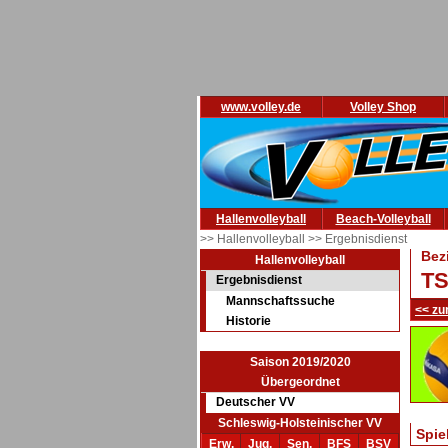
www.volley.de
Volley Shop
Hallenvolleyball
Beach-Volleyball
>> Hallenvolleyball
>> Ergebnisdienst
Bez
Hallenvolleyball
TS
Ergebnisdienst
Mannschaftssuche
<< zu
Historie
Saison 2019/2020
Übergeordnet
Deutscher VV
Schleswig-Holsteinischer VV
Spie
Erw.
Jug.
Sen.
BFS
BSV