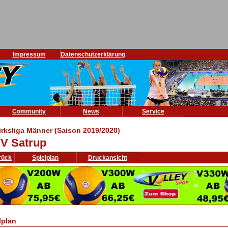
Impressum
Datenschutzerklärung
Community
News
Service
irksliga Männer (Saison 2019/2020)
V Satrup
rück
Spielplan
Druckansicht
lplan