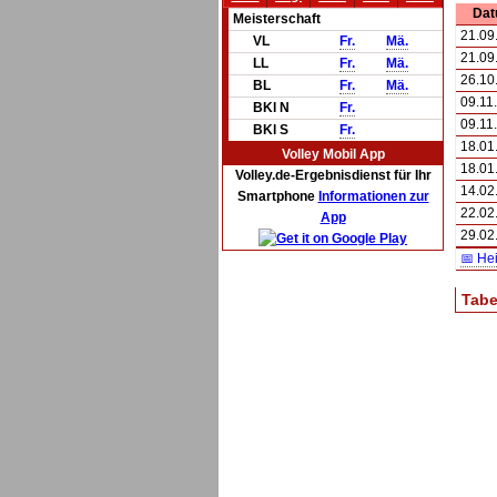
Da
Meisterschaft
21.09
VL
Fr.
Mä.
21.09
LL
Fr.
Mä.
26.10
BL
Fr.
Mä.
09.11
BKl N
Fr.
09.11
BKl S
Fr.
18.01
Volley Mobil App
18.01
Volley.de-Ergebnisdienst für Ihr
14.02
Smartphone
Informationen zur
22.02
App
29.02
📅 He
Tabe