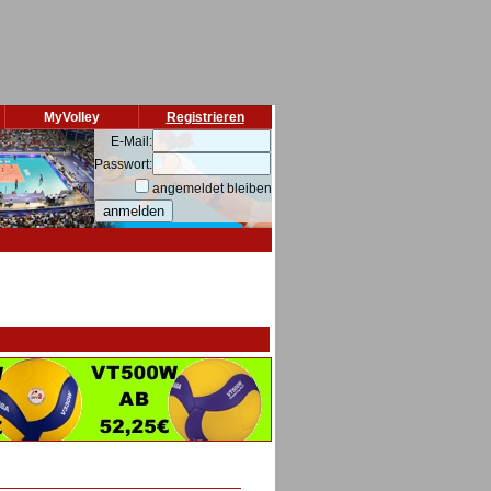
MyVolley
Registrieren
E-Mail:
Passwort:
angemeldet bleiben