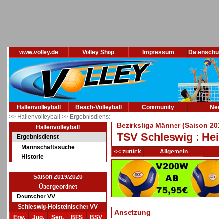
www.volley.de
Volley Shop
Impressum
Datenschu
Hallenvolleyball
Beach-Volleyball
Community
Ne
>> Hallenvolleyball
>> Ergebnisdienst
Bezirksliga Männer (Saison 20
Hallenvolleyball
TSV Schleswig : He
Ergebnisdienst
Mannschaftssuche
<< zurück
Allgemein
Historie
Saison 2019/2020
Übergeordnet
Deutscher VV
Schleswig-Holsteinischer VV
Ansetzung
Erw.
Jug.
Sen.
BFS
BSV