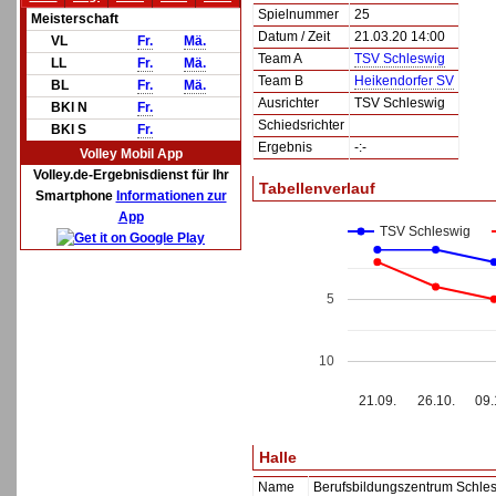
Spielnummer
25
Meisterschaft
Datum / Zeit
21.03.20 14:00
VL
Fr.
Mä.
Team A
TSV Schleswig
LL
Fr.
Mä.
Team B
Heikendorfer SV
BL
Fr.
Mä.
Ausrichter
TSV Schleswig
BKl N
Fr.
Schiedsrichter
BKl S
Fr.
Ergebnis
-:-
Volley Mobil App
Volley.de-Ergebnisdienst für Ihr
Tabellenverlauf
Smartphone
Informationen zur
App
TSV Schleswig
5
10
21.09.
26.10.
09.
Halle
Name
Berufsbildungszentrum Schle