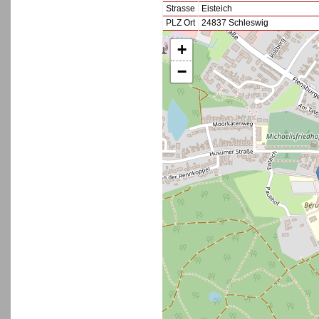
Strasse
Eisteich
PLZ Ort
24837 Schleswig
+
−