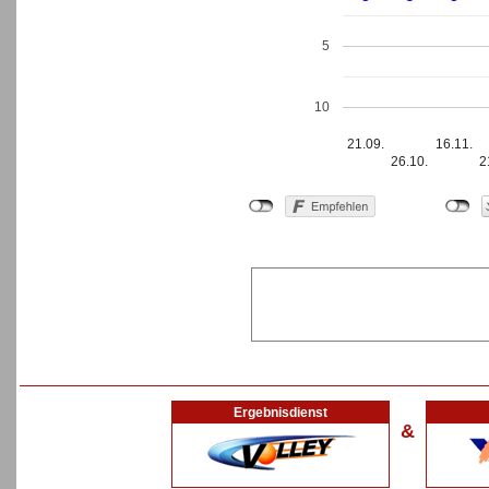
5
10
21.09.
16.11.
26.10.
2
Ergebnisdienst
&