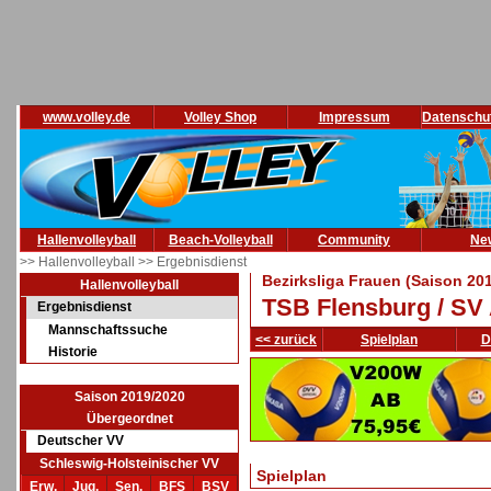
www.volley.de
Volley Shop
Impressum
Datenschu
Hallenvolleyball
Beach-Volleyball
Community
Ne
>> Hallenvolleyball
>> Ergebnisdienst
Bezirksliga Frauen (Saison 20
Hallenvolleyball
TSB Flensburg / SV 
Ergebnisdienst
Mannschaftssuche
<< zurück
Spielplan
D
Historie
Saison 2019/2020
Übergeordnet
Deutscher VV
Schleswig-Holsteinischer VV
Spielplan
Erw.
Jug.
Sen.
BFS
BSV