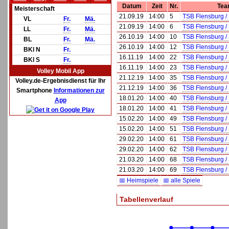
Datum
Zeit
Nr.
Tea
Meisterschaft
21.09.19
14:00
5
TSB Flensburg /
VL
Fr.
Mä.
21.09.19
14:00
6
TSB Flensburg /
LL
Fr.
Mä.
26.10.19
14:00
10
TSB Flensburg /
BL
Fr.
Mä.
26.10.19
14:00
12
TSB Flensburg /
BKl N
Fr.
16.11.19
14:00
22
TSB Flensburg /
BKl S
Fr.
16.11.19
14:00
23
TSB Flensburg /
Volley Mobil App
21.12.19
14:00
35
TSB Flensburg /
Volley.de-Ergebnisdienst für Ihr
21.12.19
14:00
36
TSB Flensburg /
Smartphone
Informationen zur
18.01.20
14:00
40
TSB Flensburg /
App
18.01.20
14:00
41
TSB Flensburg /
15.02.20
14:00
49
TSB Flensburg /
15.02.20
14:00
51
TSB Flensburg /
29.02.20
14:00
61
TSB Flensburg /
29.02.20
14:00
62
TSB Flensburg /
21.03.20
14:00
68
TSB Flensburg /
21.03.20
14:00
69
TSB Flensburg /
📅 Heimspiele
📅 alle Spiele
Tabellenverlauf