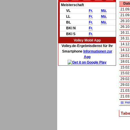
Dat
Meisterschaft
21.09
VL
Fr.
Mä.
21.09
LL
Fr.
Mä.
26.10
BL
Fr.
Mä.
26.10
BKl N
Fr.
16.11
BKl S
Fr.
16.11
Volley Mobil App
14.12
Volley.de-Ergebnisdienst für Ihr
14.12
Smartphone
Informationen zur
18.01
App
18.01
15.02
15.02
29.02
29.02
21.03
21.03
📅 He
Tabe