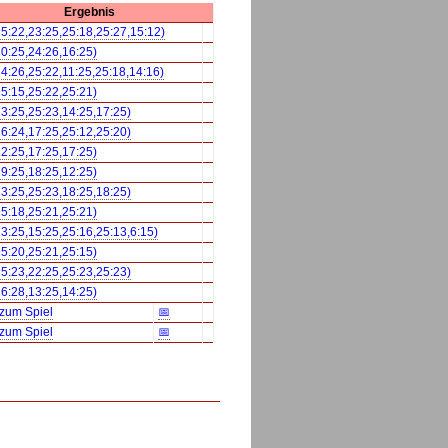
Ergebnis
25:22,23:25,25:18,25:27,15:12)
20:25,24:26,16:25)
24:26,25:22,11:25,25:18,14:16)
25:15,25:22,25:21)
23:25,25:23,14:25,17:25)
26:24,17:25,25:12,25:20)
22:25,17:25,17:25)
19:25,18:25,12:25)
13:25,25:23,18:25,18:25)
25:18,25:21,25:21)
23:25,15:25,25:16,25:13,6:15)
25:20,25:21,25:15)
25:23,22:25,25:23,25:23)
26:28,13:25,14:25)
 zum Spiel
📅
 zum Spiel
📅