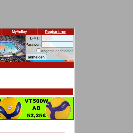
MyVolley
Registrieren
E-Mail:
Passwort:
angemeldet bleiben