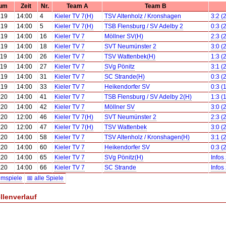
um
Zeit
Nr.
Team A
Team B
.19
14:00
4
Kieler TV 7(H)
TSV Altenholz / Kronshagen
3:2 (
.19
14:00
5
Kieler TV 7(H)
TSB Flensburg / SV Adelby 2
0:3 (
.19
14:00
16
Kieler TV 7
Möllner SV(H)
2:3 (
.19
14:00
18
Kieler TV 7
SVT Neumünster 2
3:0 (
.19
14:00
26
Kieler TV 7
TSV Wattenbek(H)
1:3 (
.19
14:00
27
Kieler TV 7
SVg Pönitz
3:1 (
.19
14:00
31
Kieler TV 7
SC Strande(H)
0:3 (
.19
14:00
33
Kieler TV 7
Heikendorfer SV
0:3 (
.20
14:00
41
Kieler TV 7
TSB Flensburg / SV Adelby 2(H)
1:3 (
.20
14:00
42
Kieler TV 7
Möllner SV
3:0 (
.20
12:00
46
Kieler TV 7(H)
SVT Neumünster 2
2:3 (
.20
12:00
47
Kieler TV 7(H)
TSV Wattenbek
3:0 (
.20
14:00
58
Kieler TV 7
TSV Altenholz / Kronshagen(H)
3:1 (
.20
14:00
60
Kieler TV 7
Heikendorfer SV
0:3 (
.20
14:00
65
Kieler TV 7
SVg Pönitz(H)
Infos
.20
14:00
66
Kieler TV 7
SC Strande
Infos
imspiele
📅 alle Spiele
llenverlauf