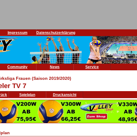
Impressum
Datenschutzerklärung
Community
News
Service
irksliga Frauen (Saison 2019/2020)
eler TV 7
rück
Spielplan
Druckansicht
lplan