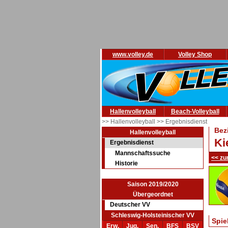
www.volley.de
Volley Shop
Hallenvolleyball
Beach-Volleyball
>> Hallenvolleyball
>> Ergebnisdienst
Bez
Hallenvolleyball
Ki
Ergebnisdienst
Mannschaftssuche
<< zu
Historie
Saison 2019/2020
Übergeordnet
Deutscher VV
Schleswig-Holsteinischer VV
Spie
Erw.
Jug.
Sen.
BFS
BSV