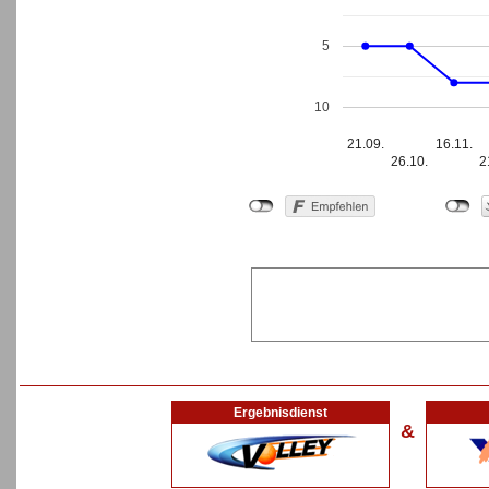
5
10
21.09.
16.11.
26.10.
2
Ergebnisdienst
&