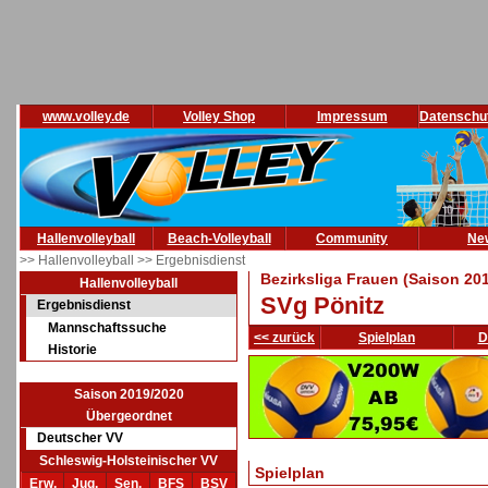
www.volley.de
Volley Shop
Impressum
Datenschu
Hallenvolleyball
Beach-Volleyball
Community
Ne
>> Hallenvolleyball
>> Ergebnisdienst
Bezirksliga Frauen (Saison 20
Hallenvolleyball
SVg Pönitz
Ergebnisdienst
Mannschaftssuche
<< zurück
Spielplan
D
Historie
Saison 2019/2020
Übergeordnet
Deutscher VV
Schleswig-Holsteinischer VV
Spielplan
Erw.
Jug.
Sen.
BFS
BSV