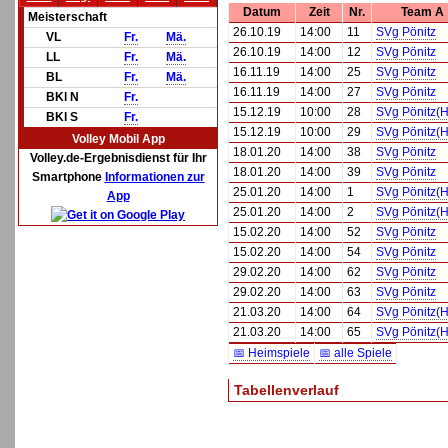
Datum
Zeit
Nr.
Team A
Meisterschaft
26.10.19
14:00
11
SVg Pönitz
VL
Fr.
Mä.
26.10.19
14:00
12
SVg Pönitz
LL
Fr.
Mä.
16.11.19
14:00
25
SVg Pönitz
BL
Fr.
Mä.
16.11.19
14:00
27
SVg Pönitz
BKl N
Fr.
15.12.19
10:00
28
SVg Pönitz(H
BKl S
Fr.
15.12.19
10:00
29
SVg Pönitz(H
Volley Mobil App
18.01.20
14:00
38
SVg Pönitz
Volley.de-Ergebnisdienst für Ihr
18.01.20
14:00
39
SVg Pönitz
Smartphone
Informationen zur
25.01.20
14:00
1
SVg Pönitz(H
App
25.01.20
14:00
2
SVg Pönitz(H
15.02.20
14:00
52
SVg Pönitz
15.02.20
14:00
54
SVg Pönitz
29.02.20
14:00
62
SVg Pönitz
29.02.20
14:00
63
SVg Pönitz
21.03.20
14:00
64
SVg Pönitz(H
21.03.20
14:00
65
SVg Pönitz(H
📅 Heimspiele
📅 alle Spiele
Tabellenverlauf