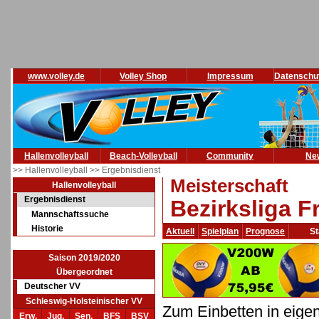
www.volley.de
Volley Shop
Impressum
Datenschu
Hallenvolleyball
Beach-Volleyball
Community
Ne
>> Hallenvolleyball
>> Ergebnisdienst
Meisterschaft
Hallenvolleyball
Ergebnisdienst
Bezirksliga F
Mannschaftssuche
Historie
Aktuell
Spielplan
Prognose
St
Saison 2019/2020
Übergeordnet
Deutscher VV
Schleswig-Holsteinischer VV
Zum Einbetten in eige
Erw.
Jug.
Sen.
BFS
BSV