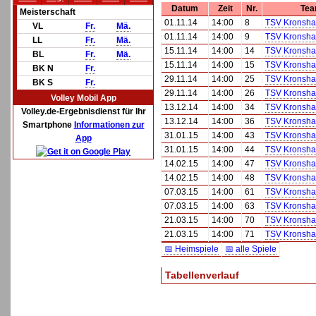
Datum
Zeit
Nr.
Tea
Meisterschaft
01.11.14
14:00
8
TSV Kronsha
VL
Fr.
Mä.
01.11.14
14:00
9
TSV Kronsha
LL
Fr.
Mä.
15.11.14
14:00
14
TSV Kronsha
BL
Fr.
Mä.
15.11.14
14:00
15
TSV Kronsha
BK N
Fr.
29.11.14
14:00
25
TSV Kronsha
BK S
Fr.
29.11.14
14:00
26
TSV Kronsha
Volley Mobil App
13.12.14
14:00
34
TSV Kronsha
Volley.de-Ergebnisdienst für Ihr
13.12.14
14:00
36
TSV Kronsha
Smartphone
Informationen zur
31.01.15
14:00
43
TSV Kronsha
App
31.01.15
14:00
44
TSV Kronsha
14.02.15
14:00
47
TSV Kronsha
14.02.15
14:00
48
TSV Kronsha
07.03.15
14:00
61
TSV Kronsha
07.03.15
14:00
63
TSV Kronsha
21.03.15
14:00
70
TSV Kronsha
21.03.15
14:00
71
TSV Kronsha
📅 Heimspiele
📅 alle Spiele
Tabellenverlauf