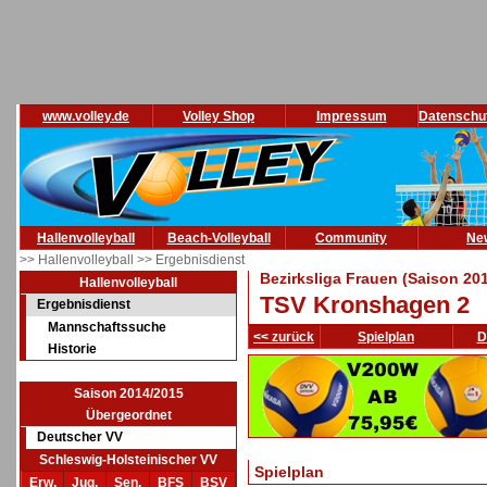
www.volley.de
Volley Shop
Impressum
Datenschu
Hallenvolleyball
Beach-Volleyball
Community
Ne
>> Hallenvolleyball
>> Ergebnisdienst
Bezirksliga Frauen (Saison 20
Hallenvolleyball
TSV Kronshagen 2
Ergebnisdienst
Mannschaftssuche
<< zurück
Spielplan
D
Historie
Saison 2014/2015
Übergeordnet
Deutscher VV
Schleswig-Holsteinischer VV
Spielplan
Erw.
Jug.
Sen.
BFS
BSV