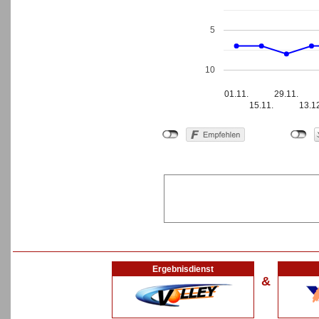
5
10
01.11.
29.11.
15.11.
13.1
Ergebnisdienst
&