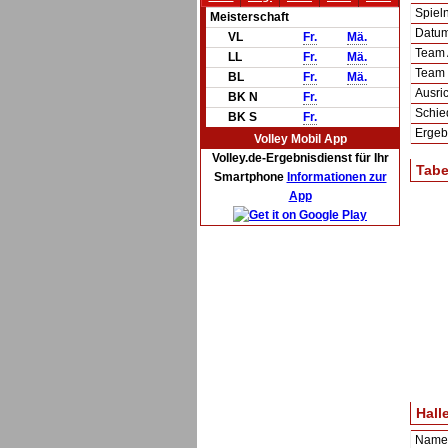
Spie
Meisterschaft
Datum 
VL
Fr.
Mä.
Team
LL
Fr.
Mä.
Team
BL
Fr.
Mä.
Ausric
BK N
Fr.
Schie
BK S
Fr.
Ergeb
Volley Mobil App
Volley.de-Ergebnisdienst für Ihr
Tabe
Smartphone
Informationen zur
App
Hall
Name