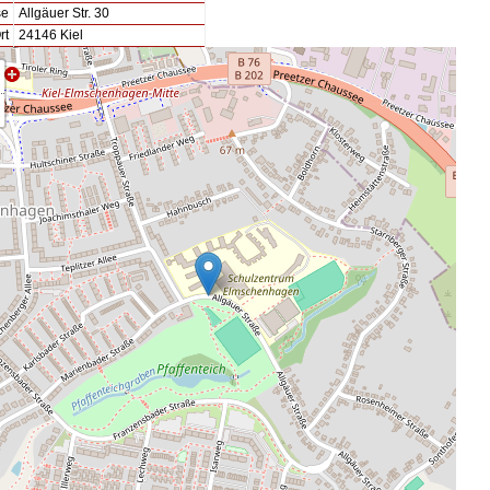
se
Allgäuer Str. 30
rt
24146 Kiel