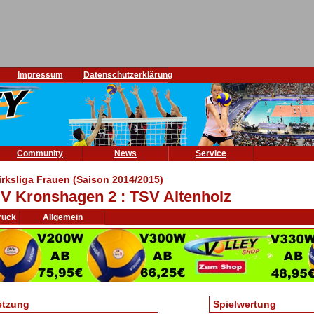
Impressum
Datenschutzerklärung
Community
News
Service
irksliga Frauen (Saison 2014/2015)
V Kronshagen 2 : TSV Altenholz
rück
Allgemein
etzung
Spielwertung