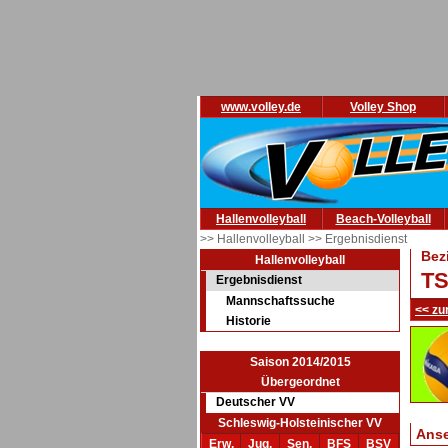
www.volley.de
Volley Shop
Hallenvolleyball
Beach-Volleyball
>> Hallenvolleyball
>> Ergebnisdienst
Bez
Hallenvolleyball
TS
Ergebnisdienst
Mannschaftssuche
<< zu
Historie
Saison 2014/2015
Übergeordnet
Deutscher VV
Schleswig-Holsteinischer VV
Ans
Erw.
Jug.
Sen.
BFS
BSV