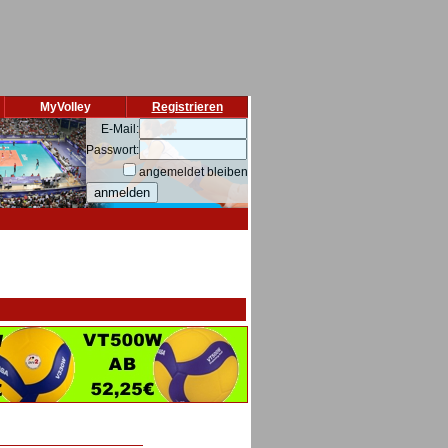
MyVolley
Registrieren
E-Mail:
Passwort:
angemeldet bleiben