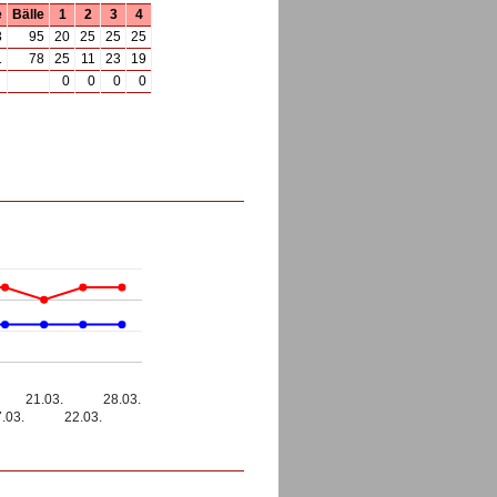
e
Bälle
1
2
3
4
3
95
20
25
25
25
1
78
25
11
23
19
0
0
0
0
21.03.
28.03.
.03.
22.03.