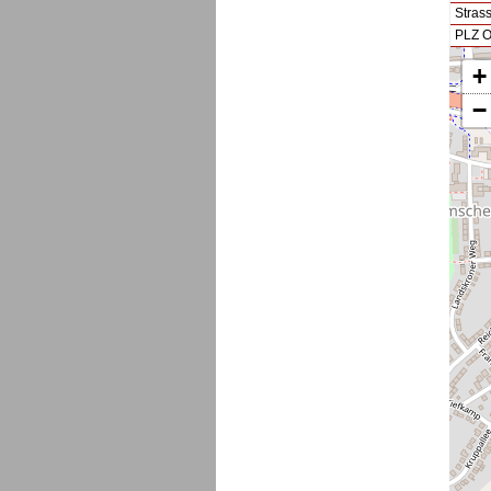
Stras
PLZ O
+
−