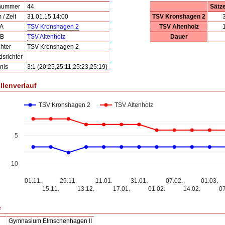
lnummer
44
Sätz
/ Zeit
31.01.15 14:00
TSV Kronshagen 2
 A
TSV Kronshagen 2
TSV Altenholz
 B
TSV Altenholz
Dauer
hter
TSV Kronshagen 2
dsrichter
nis
3:1 (20:25,25:11,25:23,25:19)
llenverlauf
TSV Kronshagen 2
TSV Altenholz
5
10
01.11.
29.11.
11.01.
31.01.
07.02.
01.03.
15.11.
13.12.
17.01.
01.02.
14.02.
07
e
Gymnasium Elmschenhagen II