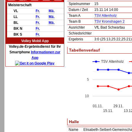
Spielnummer
15
Meisterschaft
Datum / Zeit
15.11.14 14:00
VL
Fr.
Mä.
Team A
TSV Altenholz
LL
Fr.
Mä.
Team B
TSV Kronshagen 2
BL
Fr.
Mä.
Ausrichter
VfL Bad Schwartau
BK N
Fr.
Schiedsrichter
BK S
Fr.
Ergebnis
3:0 (25:13,25:22,25:21)
Volley Mobil App
Volley.de-Ergebnisdienst für Ihr
Tabellenverlauf
Smartphone
Informationen zur
App
TSV Altenholz
5
10
01.11.
29.11.
15.11.
13.1
Halle
Name
Elisabeth-Selbert-Gemeinscha