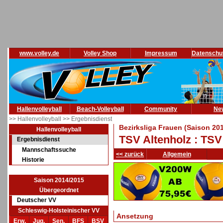
www.volley.de
Volley Shop
Impressum
Datenschu
Hallenvolleyball
Beach-Volleyball
Community
Ne
>> Hallenvolleyball
>> Ergebnisdienst
Bezirksliga Frauen (Saison 20
Hallenvolleyball
TSV Altenholz : TS
Ergebnisdienst
Mannschaftssuche
<< zurück
Allgemein
Historie
Saison 2014/2015
Übergeordnet
Deutscher VV
Schleswig-Holsteinischer VV
Ansetzung
Erw.
Jug.
Sen.
BFS
BSV