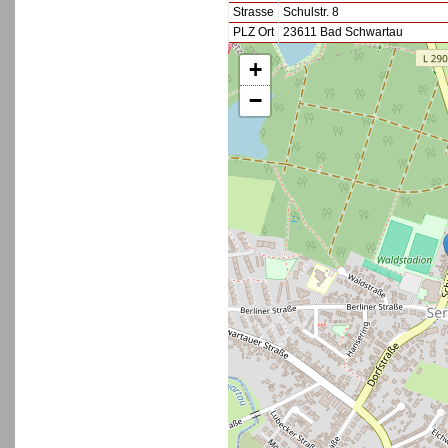
Strasse
Schulstr. 8
PLZ Ort
23611 Bad Schwartau
+
−