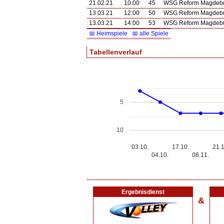
21.02.21
10:00
45
WSG Reform Magdebur
13.03.21
12:00
50
WSG Reform Magdebur
13.03.21
14:00
53
WSG Reform Magdebur
📅 Heimspiele
📅 alle Spiele
Tabellenverlauf
5
10
03.10.
17.10.
21.1
04.10.
08.11.
Ergebnisdienst
&