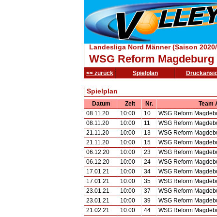
Landesliga Nord Männer (Saison 2020
WSG Reform Magdeburg I
<< zurück
Spielplan
Druckansic
Spielplan
Datum
Zeit
Nr.
Team 
08.11.20
10:00
10
WSG Reform Magdebur
08.11.20
10:00
11
WSG Reform Magdebur
21.11.20
10:00
13
WSG Reform Magdebur
21.11.20
10:00
15
WSG Reform Magdebur
06.12.20
10:00
23
WSG Reform Magdebur
06.12.20
10:00
24
WSG Reform Magdebur
17.01.21
10:00
34
WSG Reform Magdebur
17.01.21
10:00
35
WSG Reform Magdebur
23.01.21
10:00
37
WSG Reform Magdebur
23.01.21
10:00
39
WSG Reform Magdebur
21.02.21
10:00
44
WSG Reform Magdebur