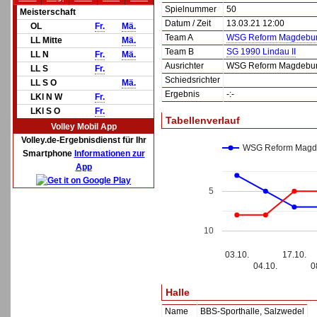
Spielnummer
50
Meisterschaft
Datum / Zeit
13.03.21 12:00
OL
Fr.
Mä.
Team A
WSG Reform Magdeburg
LL Mitte
Mä.
Team B
SG 1990 Lindau II
LL N
Fr.
Mä.
Ausrichter
WSG Reform Magdeburg
LL S
Fr.
Schiedsrichter
LL S O
Mä.
Ergebnis
-:-
LKl N W
Fr.
LKl S O
Fr.
Tabellenverlauf
Volley Mobil App
Volley.de-Ergebnisdienst für Ihr
WSG Reform Magde
Smartphone
Informationen zur
App
5
10
03.10.
17.10.
04.10.
0
Halle
Name
BBS-Sporthalle, Salzwedel