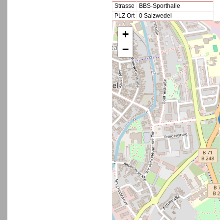
Strasse
BBS-Sporthalle
PLZ Ort
0 Salzwedel
+
−