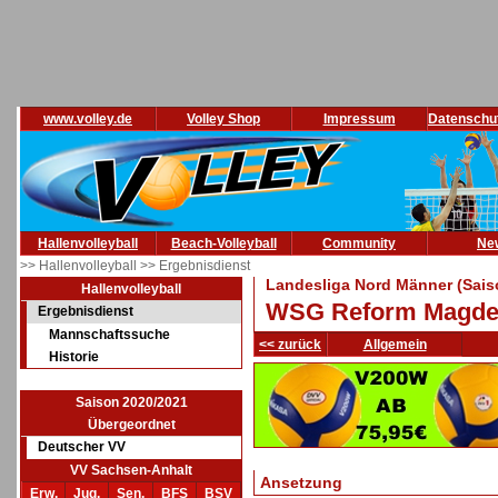
www.volley.de
Volley Shop
Impressum
Datenschu
Hallenvolleyball
Beach-Volleyball
Community
Ne
>> Hallenvolleyball
>> Ergebnisdienst
Landesliga Nord Männer (Sais
Hallenvolleyball
WSG Reform Magdebur
Ergebnisdienst
Mannschaftssuche
<< zurück
Allgemein
Historie
Saison 2020/2021
Übergeordnet
Deutscher VV
VV Sachsen-Anhalt
Ansetzung
Erw.
Jug.
Sen.
BFS
BSV