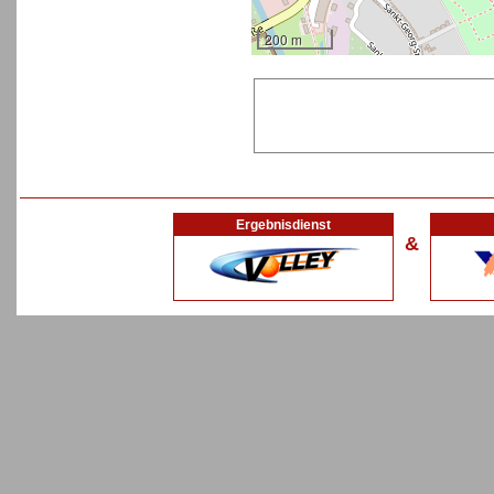
200 m
Ergebnisdienst
&