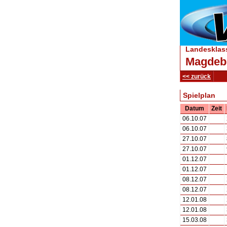
Landesklass
Magdeb
<< zurück
Spielplan
Datum
Zeit
06.10.07
06.10.07
27.10.07
27.10.07
01.12.07
01.12.07
08.12.07
08.12.07
12.01.08
12.01.08
15.03.08