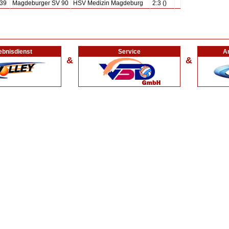
39
Magdeburger SV 90
HSV Medizin Magdeburg
2:3 ()
ebnisdienst
Service
Ar
&
&