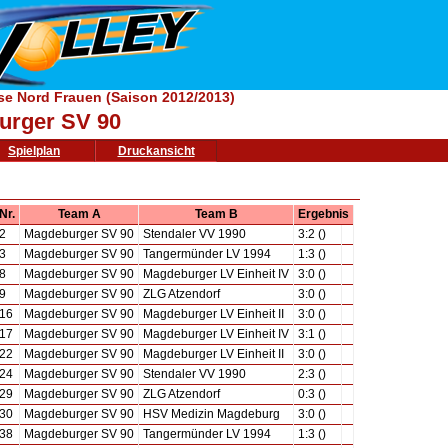
e Nord Frauen (Saison 2012/2013)
urger SV 90
Spielplan
Druckansicht
Nr.
Team A
Team B
Ergebnis
2
Magdeburger SV 90
Stendaler VV 1990
3:2 ()
3
Magdeburger SV 90
Tangermünder LV 1994
1:3 ()
8
Magdeburger SV 90
Magdeburger LV Einheit IV
3:0 ()
9
Magdeburger SV 90
ZLG Atzendorf
3:0 ()
16
Magdeburger SV 90
Magdeburger LV Einheit II
3:0 ()
17
Magdeburger SV 90
Magdeburger LV Einheit IV
3:1 ()
22
Magdeburger SV 90
Magdeburger LV Einheit II
3:0 ()
24
Magdeburger SV 90
Stendaler VV 1990
2:3 ()
29
Magdeburger SV 90
ZLG Atzendorf
0:3 ()
30
Magdeburger SV 90
HSV Medizin Magdeburg
3:0 ()
38
Magdeburger SV 90
Tangermünder LV 1994
1:3 ()