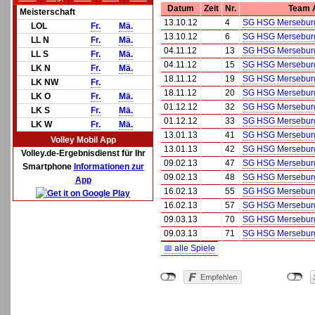
Datum
Zeit
Nr.
Team 
Meisterschaft
13.10.12
4
SG HSG Mersebur
LOL
Fr.
Mä.
13.10.12
6
SG HSG Mersebur
LL N
Fr.
Mä.
04.11.12
13
SG HSG Mersebur
LL S
Fr.
Mä.
04.11.12
15
SG HSG Mersebur
LK N
Fr.
Mä.
18.11.12
19
SG HSG Mersebur
LK NW
Fr.
18.11.12
20
SG HSG Mersebur
LK O
Fr.
Mä.
01.12.12
32
SG HSG Mersebur
LK S
Fr.
Mä.
01.12.12
33
SG HSG Mersebur
LK W
Fr.
Mä.
13.01.13
41
SG HSG Mersebur
Volley Mobil App
13.01.13
42
SG HSG Mersebur
Volley.de-Ergebnisdienst für Ihr
09.02.13
47
SG HSG Mersebur
Smartphone
Informationen zur
09.02.13
48
SG HSG Mersebur
App
16.02.13
55
SG HSG Mersebur
16.02.13
57
SG HSG Mersebur
09.03.13
70
SG HSG Mersebur
09.03.13
71
SG HSG Mersebur
📅 alle Spiele