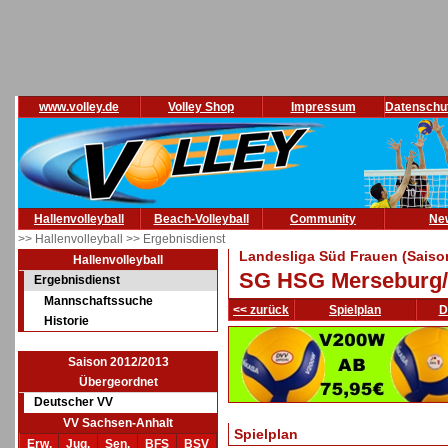
www.volley.de
Volley Shop
Impressum
Datenschu
Hallenvolleyball
Beach-Volleyball
Community
Ne
>> Hallenvolleyball
>> Ergebnisdienst
Landesliga Süd Frauen (Saiso
Hallenvolleyball
SG HSG Merseburg
Ergebnisdienst
Mannschaftssuche
<< zurück
Spielplan
D
Historie
Saison 2012/2013
Übergeordnet
Deutscher VV
VV Sachsen-Anhalt
Spielplan
Erw.
Jug.
Sen.
BFS
BSV