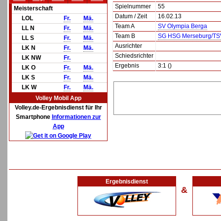
Spielnummer
55
Meisterschaft
Datum / Zeit
16.02.13
LOL
Fr.
Mä.
Team A
SV Olympia Berga
LL N
Fr.
Mä.
Team B
SG HSG Merseburg/TS
LL S
Fr.
Mä.
Ausrichter
LK N
Fr.
Mä.
Schiedsrichter
LK NW
Fr.
Ergebnis
3:1 ()
LK O
Fr.
Mä.
LK S
Fr.
Mä.
LK W
Fr.
Mä.
Volley Mobil App
Volley.de-Ergebnisdienst für Ihr
Smartphone
Informationen zur
App
Ergebnisdienst
&