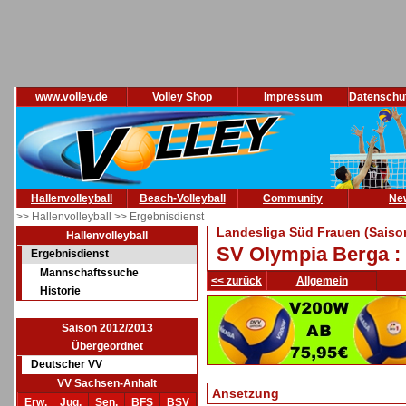
www.volley.de
Volley Shop
Impressum
Datenschu
Hallenvolleyball
Beach-Volleyball
Community
Ne
>> Hallenvolleyball
>> Ergebnisdienst
Landesliga Süd Frauen (Saiso
Hallenvolleyball
SV Olympia Berga 
Ergebnisdienst
Mannschaftssuche
<< zurück
Allgemein
Historie
Saison 2012/2013
Übergeordnet
Deutscher VV
VV Sachsen-Anhalt
Ansetzung
Erw.
Jug.
Sen.
BFS
BSV