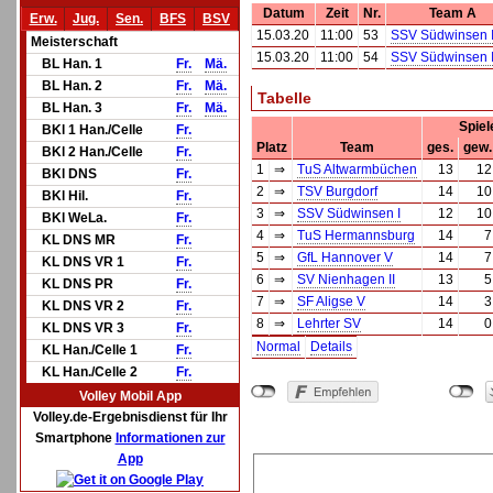
Datum
Zeit
Nr.
Team A
Erw.
Jug.
Sen.
BFS
BSV
15.03.20
11:00
53
SSV Südwinsen I
Meisterschaft
15.03.20
11:00
54
SSV Südwinsen I
BL Han. 1
Fr.
Mä.
BL Han. 2
Fr.
Mä.
Tabelle
BL Han. 3
Fr.
Mä.
Spiel
BKl 1 Han./Celle
Fr.
Platz
Team
ges.
gew.
BKl 2 Han./Celle
Fr.
1
⇒
TuS Altwarmbüchen
13
12
BKl DNS
Fr.
2
⇒
TSV Burgdorf
14
10
BKl Hil.
Fr.
3
⇒
SSV Südwinsen I
12
10
BKl WeLa.
Fr.
4
⇒
TuS Hermannsburg
14
7
KL DNS MR
Fr.
5
⇒
GfL Hannover V
14
7
KL DNS VR 1
Fr.
6
⇒
SV Nienhagen II
13
5
KL DNS PR
Fr.
7
⇒
SF Aligse V
14
3
KL DNS VR 2
Fr.
8
⇒
Lehrter SV
14
0
KL DNS VR 3
Fr.
Normal
Details
KL Han./Celle 1
Fr.
KL Han./Celle 2
Fr.
Volley Mobil App
Volley.de-Ergebnisdienst für Ihr
Smartphone
Informationen zur
App