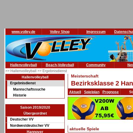
www.volley.de
Volley Shop
Impressum
Datenschu
Hallenvolleyball
Beach-Volleyball
Community
Ne
>> Hallenvolleyball
>> Ergebnisdienst
Meisterschaft
Hallenvolleyball
Bezirksklasse 2 Han
Ergebnisdienst
Mannschaftssuche
Aktuell
Spielplan
Prognose
St
Historie
Saison 2019/2020
Übergeordnet
Deutscher VV
Nordwestdeutscher VV
aktuelle Spiele
Hannover