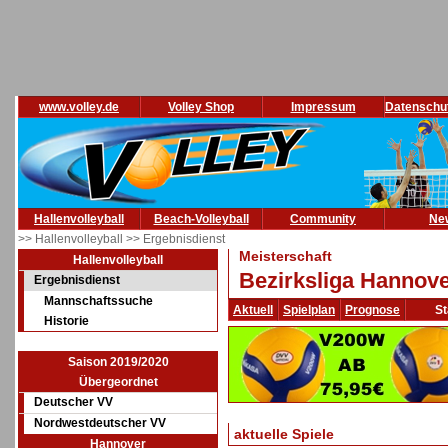
www.volley.de
Volley Shop
Impressum
Datenschu
Hallenvolleyball
Beach-Volleyball
Community
Ne
>> Hallenvolleyball
>> Ergebnisdienst
Meisterschaft
Hallenvolleyball
Bezirksliga Hannove
Ergebnisdienst
Mannschaftssuche
Aktuell
Spielplan
Prognose
St
Historie
Saison 2019/2020
Übergeordnet
Deutscher VV
Nordwestdeutscher VV
aktuelle Spiele
Hannover