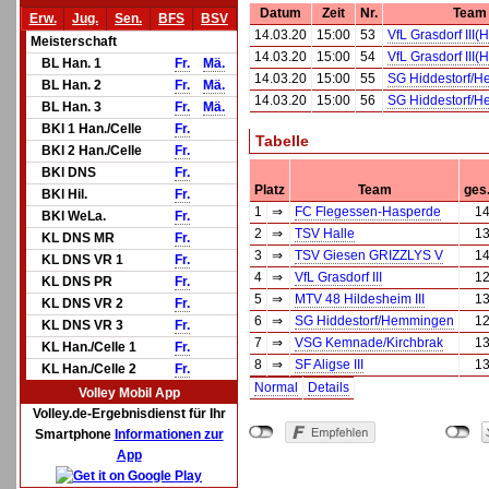
Datum
Zeit
Nr.
Team
Erw.
Jug.
Sen.
BFS
BSV
14.03.20
15:00
53
VfL Grasdorf III(H
Meisterschaft
14.03.20
15:00
54
VfL Grasdorf III(H
BL Han. 1
Fr.
Mä.
14.03.20
15:00
55
SG Hiddestorf/
BL Han. 2
Fr.
Mä.
14.03.20
15:00
56
SG Hiddestorf/
BL Han. 3
Fr.
Mä.
BKl 1 Han./Celle
Fr.
Tabelle
BKl 2 Han./Celle
Fr.
BKl DNS
Fr.
Platz
Team
ges
BKl Hil.
Fr.
1
⇒
FC Flegessen-Hasperde
1
BKl WeLa.
Fr.
2
⇒
TSV Halle
1
KL DNS MR
Fr.
3
⇒
TSV Giesen GRIZZLYS V
1
KL DNS VR 1
Fr.
4
⇒
VfL Grasdorf III
1
KL DNS PR
Fr.
5
⇒
MTV 48 Hildesheim III
1
KL DNS VR 2
Fr.
6
⇒
SG Hiddestorf/Hemmingen
1
KL DNS VR 3
Fr.
7
⇒
VSG Kemnade/Kirchbrak
1
KL Han./Celle 1
Fr.
8
⇒
SF Aligse III
1
KL Han./Celle 2
Fr.
Normal
Details
Volley Mobil App
Volley.de-Ergebnisdienst für Ihr
Smartphone
Informationen zur
App