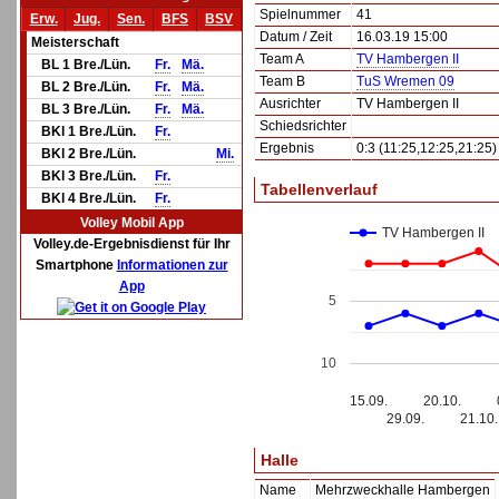
Spielnummer
41
Erw.
Jug.
Sen.
BFS
BSV
Datum / Zeit
16.03.19 15:00
Meisterschaft
Team A
TV Hambergen II
BL 1 Bre./Lün.
Fr.
Mä.
Team B
TuS Wremen 09
BL 2 Bre./Lün.
Fr.
Mä.
Ausrichter
TV Hambergen II
BL 3 Bre./Lün.
Fr.
Mä.
Schiedsrichter
BKl 1 Bre./Lün.
Fr.
Ergebnis
0:3 (11:25,12:25,21:25)
BKl 2 Bre./Lün.
Mi.
BKl 3 Bre./Lün.
Fr.
Tabellenverlauf
BKl 4 Bre./Lün.
Fr.
Volley Mobil App
TV Hambergen II
Volley.de-Ergebnisdienst für Ihr
Smartphone
Informationen zur
App
5
10
15.09.
20.10.
29.09.
21.10.
Halle
Name
Mehrzweckhalle Hambergen