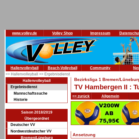
www.volley.de
Volley Shop
Impressum
Datenschu
Hallenvolleyball
Beach-Volleyball
Community
Ne
>> Hallenvolleyball
>> Ergebnisdienst
Bezirksliga 1 Bremen/Lünebur
Hallenvolleyball
TV Hambergen II : 
Ergebnisdienst
Mannschaftssuche
<< zurück
Allgemein
Historie
Saison 2018/2019
Übergeordnet
Deutscher VV
Nordwestdeutscher VV
Ansetzung
Bremen/Lüneburg