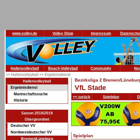
www.volley.de
Volley Shop
Impressum
Datenschu
Hallenvolleyball
Beach-Volleyball
Community
Ne
>> Hallenvolleyball
>> Ergebnisdienst
Bezirksliga 2 Bremen/Lünebur
Hallenvolleyball
VfL Stade
Ergebnisdienst
Mannschaftssuche
<< zurück
Spielplan
D
Historie
Saison 2018/2019
Übergeordnet
Deutscher VV
Nordwestdeutscher VV
Spielplan
Bremen/Lüneburg