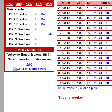
Datum
Zeit
Nr.
Team A
Erw.
Jug.
Sen.
BFS
BSV
22.09.18
15:00
6
VfL Stade
Meisterschaft
29.09.18
15:00
9
VfL Stade(H)
BL 1 Bre./Lün.
Fr.
Mä.
29.09.18
15:00
10
VfL Stade(H)
BL 2 Bre./Lün.
Fr.
Mä.
20.10.18
15:00
17
VfL Stade
BL 3 Bre./Lün.
Fr.
Mä.
03.11.18
15:00
19
VfL Stade
BKl 1 Bre./Lün.
Fr.
17.11.18
15:00
29
VfL Stade(H)
BKl 2 Bre./Lün.
Mi.
17.11.18
15:00
30
VfL Stade(H)
BKl 3 Bre./Lün.
Fr.
01.12.18
15:00
34
VfL Stade
BKl 4 Bre./Lün.
Fr.
15.12.18
15:00
39
VfL Stade
Volley Mobil App
19.01.19
15:00
43
VfL Stade
Volley.de-Ergebnisdienst für Ihr
09.02.19
15:00
51
VfL Stade(H)
Smartphone
Informationen zur
09.02.19
15:00
52
VfL Stade(H)
App
16.02.19
15:00
60
VfL Stade
02.03.19
15:00
64
VfL Stade
16.03.19
15:00
71
VfL Stade(H)
16.03.19
15:00
72
VfL Stade(H)
📅 Heimspiele
📅 alle Spiele
Tabellenverlauf