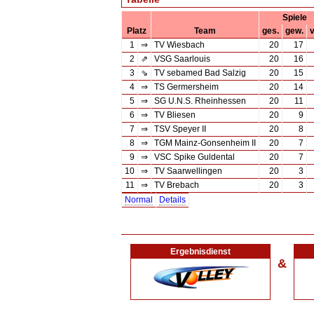
Spiele
Platz
Team
ges.
gew.
v
1
⇒
TV Wiesbach
20
17
2
⇗
VSG Saarlouis
20
16
3
⇘
TV sebamed Bad Salzig
20
15
4
⇒
TS Germersheim
20
14
5
⇒
SG U.N.S. Rheinhessen
20
11
6
⇒
TV Bliesen
20
9
7
⇒
TSV Speyer II
20
8
8
⇒
TGM Mainz-Gonsenheim II
20
7
9
⇒
VSC Spike Guldental
20
7
10
⇒
TV Saarwellingen
20
3
11
⇒
TV Brebach
20
3
Normal
Details
Ergebnisdienst
&