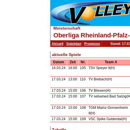
Meisterschaft
Oberliga Rheinland-Pfalz
Aktuell
Spielplan
Prognose
Stand: 17.0
aktuelle Spiele
Datum
Zeit
Nr.
Team A
16.03.24
16:00
105
TSV Speyer II(H)
17.03.24
13:00
110
TV Brebach(H)
17.03.24
15:00
106
TV Bliesen(H)
17.03.24
15:00
107
TV sebamed Bad Salzig(H
17.03.24
15:00
108
TGM Mainz-Gonsenheim
II(H)
17.03.24
15:00
109
VSC Spike Guldental(H)
Tabelle