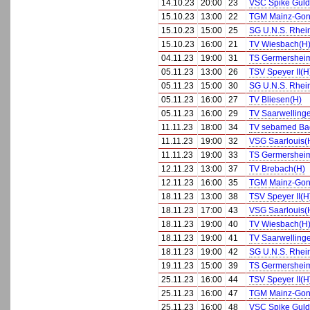
14.10.23
20:00
23
VSC Spike Guld
15.10.23
13:00
22
TGM Mainz-Gons
15.10.23
15:00
25
SG U.N.S. Rhei
15.10.23
16:00
21
TV Wiesbach(H
04.11.23
19:00
31
TS Germershei
05.11.23
13:00
26
TSV Speyer II(H
05.11.23
15:00
30
SG U.N.S. Rhei
05.11.23
16:00
27
TV Bliesen(H)
05.11.23
16:00
29
TV Saarwelling
11.11.23
18:00
34
TV sebamed Bad
11.11.23
19:00
32
VSG Saarlouis(
11.11.23
19:00
33
TS Germershei
12.11.23
13:00
37
TV Brebach(H)
12.11.23
16:00
35
TGM Mainz-Gons
18.11.23
13:00
38
TSV Speyer II(H
18.11.23
17:00
43
VSG Saarlouis(
18.11.23
19:00
40
TV Wiesbach(H
18.11.23
19:00
41
TV Saarwelling
18.11.23
19:00
42
SG U.N.S. Rhei
19.11.23
15:00
39
TS Germershei
25.11.23
16:00
44
TSV Speyer II(H
25.11.23
16:00
47
TGM Mainz-Gons
25.11.23
16:00
48
VSC Spike Guld