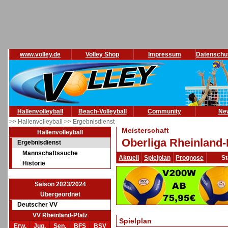
www.volley.de
Volley Shop
Impressum
Datenschu
Hallenvolleyball
Beach-Volleyball
Community
Ne
>> Hallenvolleyball
>> Ergebnisdienst
Meisterschaft
Hallenvolleyball
Oberliga Rheinland-
Ergebnisdienst
Mannschaftssuche
Aktuell
Spielplan
Prognose
St
Historie
Saison 2023/2024
Übergeordnet
Deutscher VV
VV Rheinland-Pfalz
Spielplan
Erw.
Jug.
Sen.
BFS
BSV