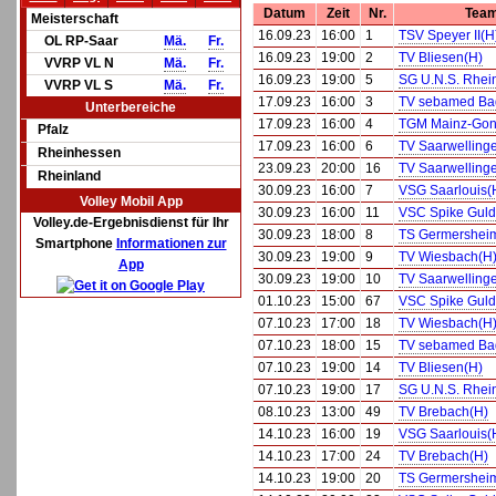
Datum
Zeit
Nr.
Tea
Meisterschaft
16.09.23
16:00
1
TSV Speyer II(H
OL RP-Saar
Mä.
Fr.
16.09.23
19:00
2
TV Bliesen(H)
VVRP VL N
Mä.
Fr.
16.09.23
19:00
5
SG U.N.S. Rhei
VVRP VL S
Mä.
Fr.
17.09.23
16:00
3
TV sebamed Bad
Unterbereiche
17.09.23
16:00
4
TGM Mainz-Gons
Pfalz
17.09.23
16:00
6
TV Saarwelling
Rheinhessen
23.09.23
20:00
16
TV Saarwelling
Rheinland
30.09.23
16:00
7
VSG Saarlouis(
Volley Mobil App
30.09.23
16:00
11
VSC Spike Guld
Volley.de-Ergebnisdienst für Ihr
30.09.23
18:00
8
TS Germershei
Smartphone
Informationen zur
30.09.23
19:00
9
TV Wiesbach(H
App
30.09.23
19:00
10
TV Saarwelling
01.10.23
15:00
67
VSC Spike Guld
07.10.23
17:00
18
TV Wiesbach(H
07.10.23
18:00
15
TV sebamed Bad
07.10.23
19:00
14
TV Bliesen(H)
07.10.23
19:00
17
SG U.N.S. Rhei
08.10.23
13:00
49
TV Brebach(H)
14.10.23
16:00
19
VSG Saarlouis(
14.10.23
17:00
24
TV Brebach(H)
14.10.23
19:00
20
TS Germershei