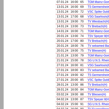
07.01.24
16:00
65
TGM Mainz-Gons
13.01.24
16:00
69
TS Germershei
13.01.24
16:00
72
VSC Spike Guld
13.01.24
17:00
68
VSG Saarlouis(
13.01.24
19:00
70
TV Wiesbach(H
14.01.24
13:00
73
TV Brebach(H)
14.01.24
16:00
71
TGM Mainz-Gons
20.01.24
13:00
74
TSV Speyer II(H
20.01.24
17:00
80
TV Brebach(H)
20.01.24
18:00
76
TV sebamed Bad
20.01.24
19:00
75
TV Bliesen(H)
21.01.24
13:00
79
TGM Mainz-Gons
21.01.24
15:00
78
SG U.N.S. Rhei
27.01.24
16:00
81
VSG Saarlouis(
27.01.24
18:00
83
TV sebamed Bad
27.01.24
19:00
82
TS Germershei
27.01.24
20:00
85
VSC Spike Guld
28.01.24
13:00
86
TV Brebach(H)
28.01.24
16:00
84
TGM Mainz-Gons
03.02.24
19:00
88
TV Bliesen(H)
04.02.24
13:00
87
TSV Speyer II(H
04.02.24
15:00
91
SG U.N.S. Rhei