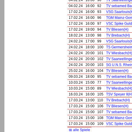
04.02.24
16:00
90
TV Saarwelling
04.02.24
16:00
92
TV sebamed Bad
17.02.24
16:00
93
VSG Saarlouis(
17.02.24
16:00
96
TGM Mainz-Gons
17.02.24
16:00
97
VSC Spike Guld
17.02.24
19:00
94
TV Bliesen(H)
18.02.24
13:00
98
TV Brebach(H)
24.02.24
17:00
99
VSG Saarlouis(
24.02.24
18:00
100
TS Germershei
24.02.24
20:00
101
TV Wiesbach(H
24.02.24
20:00
102
TV Saarwelling
24.02.24
20:00
103
SG U.N.S. Rhei
25.02.24
16:00
104
TV Bliesen(H)
09.03.24
18:00
95
TV sebamed Bad
10.03.24
15:00
77
TV Saarwelling
10.03.24
15:00
89
TV Wiesbach(H
16.03.24
16:00
105
TSV Speyer II(H
17.03.24
13:00
110
TV Brebach(H)
17.03.24
15:00
106
TV Bliesen(H)
17.03.24
15:00
107
TV sebamed Bad
17.03.24
15:00
108
TGM Mainz-Gons
17.03.24
15:00
109
VSC Spike Guld
📅 alle Spiele