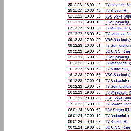
25.11.23
18:00
46
TV sebamed Bad
25.11.23
19:00
45
TV Bliesen(H)
02.12.23
18:00
36
VSC Spike Guld
02.12.23
19:30
13
TSV Speyer II(H
03.12.23
16:00
28
TV Wiesbach(H
03.12.23
16:00
64
TV sebamed Bad
09.12.23
17:00
50
VSG Saarlouis(
09.12.23
19:00
51
TS Germershei
09.12.23
19:00
54
SG U.N.S. Rhei
10.12.23
15:00
55
TSV Speyer II(H
10.12.23
16:00
52
TV Wiesbach(H
10.12.23
16:00
53
TV Saarwelling
16.12.23
17:00
56
VSG Saarlouis(
16.12.23
17:00
61
TV Brebach(H)
16.12.23
19:00
57
TS Germershei
16.12.23
19:00
58
TV Wiesbach(H
16.12.23
20:00
60
VSC Spike Guld
17.12.23
16:00
59
TV Saarwelling
06.01.24
16:00
62
TSV Speyer II(H
06.01.24
17:00
12
TV Brebach(H)
06.01.24
19:00
63
TV Bliesen(H)
06.01.24
19:00
66
SG U.N.S. Rhei