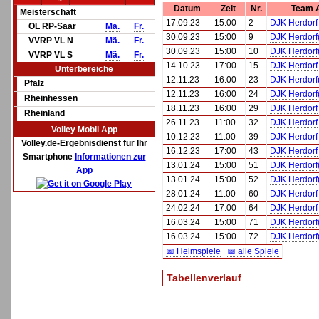
Datum
Zeit
Nr.
Team 
Meisterschaft
17.09.23
15:00
2
DJK Herdorf
OL RP-Saar
Mä.
Fr.
30.09.23
15:00
9
DJK Herdorf
VVRP VL N
Mä.
Fr.
30.09.23
15:00
10
DJK Herdorf
VVRP VL S
Mä.
Fr.
14.10.23
17:00
15
DJK Herdorf
Unterbereiche
12.11.23
16:00
23
DJK Herdorf
Pfalz
12.11.23
16:00
24
DJK Herdorf
Rheinhessen
18.11.23
16:00
29
DJK Herdorf
Rheinland
26.11.23
11:00
32
DJK Herdorf
Volley Mobil App
10.12.23
11:00
39
DJK Herdorf
Volley.de-Ergebnisdienst für Ihr
16.12.23
17:00
43
DJK Herdorf
Smartphone
Informationen zur
13.01.24
15:00
51
DJK Herdorf
App
13.01.24
15:00
52
DJK Herdorf
28.01.24
11:00
60
DJK Herdorf
24.02.24
17:00
64
DJK Herdorf
16.03.24
15:00
71
DJK Herdorf
16.03.24
15:00
72
DJK Herdorf
📅 Heimspiele
📅 alle Spiele
Tabellenverlauf