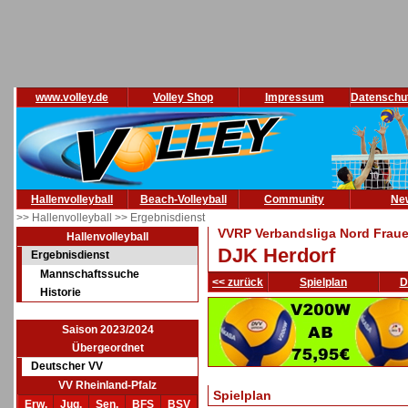
www.volley.de
Volley Shop
Impressum
Datenschu
Hallenvolleyball
Beach-Volleyball
Community
Ne
>> Hallenvolleyball
>> Ergebnisdienst
VVRP Verbandsliga Nord Fraue
Hallenvolleyball
DJK Herdorf
Ergebnisdienst
Mannschaftssuche
<< zurück
Spielplan
D
Historie
Saison 2023/2024
Übergeordnet
Deutscher VV
VV Rheinland-Pfalz
Spielplan
Erw.
Jug.
Sen.
BFS
BSV