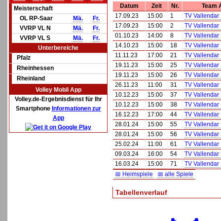
Datum
Zeit
Nr.
Team 
Meisterschaft
17.09.23
15:00
1
TV Vallendar 
OL RP-Saar
Mä.
Fr.
17.09.23
15:00
2
TV Vallendar 
VVRP VL N
Mä.
Fr.
01.10.23
14:00
8
TV Vallendar I
VVRP VL S
Mä.
Fr.
14.10.23
15:00
18
TV Vallendar I
Unterbereiche
11.11.23
17:00
21
TV Vallendar I
Pfalz
19.11.23
15:00
25
TV Vallendar 
Rheinhessen
19.11.23
15:00
26
TV Vallendar 
Rheinland
26.11.23
11:00
31
TV Vallendar I
Volley Mobil App
10.12.23
15:00
37
TV Vallendar 
Volley.de-Ergebnisdienst für Ihr
10.12.23
15:00
38
TV Vallendar 
Smartphone
Informationen zur
16.12.23
17:00
44
TV Vallendar I
App
28.01.24
15:00
55
TV Vallendar 
28.01.24
15:00
56
TV Vallendar 
25.02.24
11:00
61
TV Vallendar I
09.03.24
16:00
54
TV Vallendar I
16.03.24
15:00
71
TV Vallendar I
📅 Heimspiele
📅 alle Spiele
Tabellenverlauf