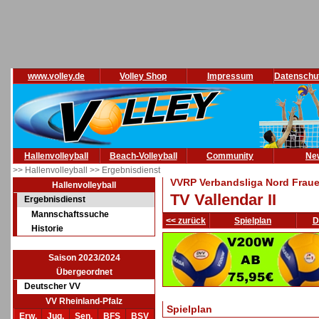
www.volley.de
Volley Shop
Impressum
Datenschu
Hallenvolleyball
Beach-Volleyball
Community
Ne
>> Hallenvolleyball
>> Ergebnisdienst
VVRP Verbandsliga Nord Fraue
Hallenvolleyball
TV Vallendar II
Ergebnisdienst
Mannschaftssuche
<< zurück
Spielplan
D
Historie
Saison 2023/2024
Übergeordnet
Deutscher VV
VV Rheinland-Pfalz
Spielplan
Erw.
Jug.
Sen.
BFS
BSV