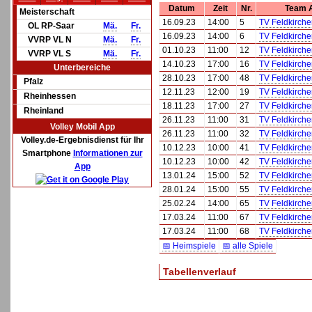
Datum
Zeit
Nr.
Team 
Meisterschaft
16.09.23
14:00
5
TV Feldkirche
OL RP-Saar
Mä.
Fr.
16.09.23
14:00
6
TV Feldkirche
VVRP VL N
Mä.
Fr.
01.10.23
11:00
12
TV Feldkirch
VVRP VL S
Mä.
Fr.
14.10.23
17:00
16
TV Feldkirch
Unterbereiche
28.10.23
17:00
48
TV Feldkirch
Pfalz
12.11.23
12:00
19
TV Feldkirch
Rheinhessen
18.11.23
17:00
27
TV Feldkirch
Rheinland
26.11.23
11:00
31
TV Feldkirche
Volley Mobil App
26.11.23
11:00
32
TV Feldkirche
Volley.de-Ergebnisdienst für Ihr
10.12.23
10:00
41
TV Feldkirche
Smartphone
Informationen zur
10.12.23
10:00
42
TV Feldkirche
App
13.01.24
15:00
52
TV Feldkirch
28.01.24
15:00
55
TV Feldkirch
25.02.24
14:00
65
TV Feldkirch
17.03.24
11:00
67
TV Feldkirche
17.03.24
11:00
68
TV Feldkirche
📅 Heimspiele
📅 alle Spiele
Tabellenverlauf