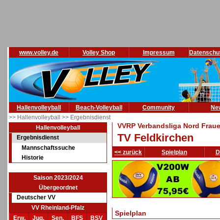
www.volley.de
Volley Shop
Impressum
Datenschu
Hallenvolleyball
Beach-Volleyball
Community
Ne
>> Hallenvolleyball
>> Ergebnisdienst
VVRP Verbandsliga Nord Fraue
Hallenvolleyball
TV Feldkirchen
Ergebnisdienst
Mannschaftssuche
<< zurück
Spielplan
D
Historie
Saison 2023/2024
Übergeordnet
Deutscher VV
VV Rheinland-Pfalz
Spielplan
Erw.
Jug.
Sen.
BFS
BSV