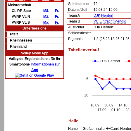
Spielnummer
72
Meisterschaft
Datum / Zeit
16.03.24 15:00
OL RP-Saar
Mä.
Fr.
Team A
DJK Herdorf
VVRP VL N
Mä.
Fr.
Team B
VC Eintracht Mendig
VVRP VL S
Mä.
Fr.
Ausrichter
DJK Herdorf
Unterbereiche
Schiedsrichter
Pfalz
Ergebnis
1:3 (25:23,18:25,21:25,
Rheinhessen
Rheinland
Tabellenverlauf
Volley Mobil App
Volley.de-Ergebnisdienst für Ihr
DJK Herdorf
Smartphone
Informationen zur
App
5
10
16.09.
30.09.
14.10.
17.09.
01.10.
28.
Halle
Name
Großturnhalle H+Carrè Herdor