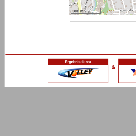
300 m
Ergebnisdienst
&