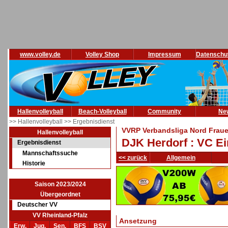
www.volley.de
Volley Shop
Impressum
Datenschu
Hallenvolleyball
Beach-Volleyball
Community
Ne
>> Hallenvolleyball
>> Ergebnisdienst
VVRP Verbandsliga Nord Fraue
Hallenvolleyball
DJK Herdorf : VC Ei
Ergebnisdienst
Mannschaftssuche
<< zurück
Allgemein
Historie
Saison 2023/2024
Übergeordnet
Deutscher VV
VV Rheinland-Pfalz
Ansetzung
Erw.
Jug.
Sen.
BFS
BSV