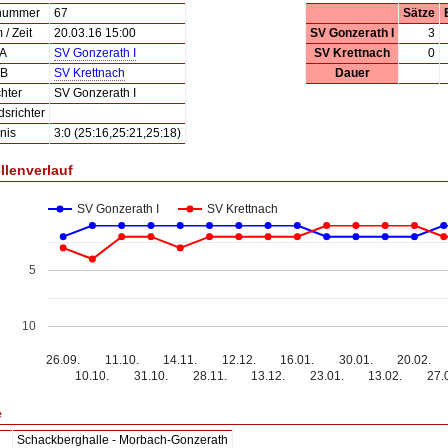
lnummer
67
Sätze
/ Zeit
20.03.16 15:00
SV Gonzerath I
3
 A
SV Gonzerath I
SV Krettnach
0
 B
SV Krettnach
Dauer
hter
SV Gonzerath I
dsrichter
nis
3:0 (25:16,25:21,25:18)
llenverlauf
SV Gonzerath I
SV Krettnach
5
10
26.09.
11.10.
14.11.
12.12.
16.01.
30.01.
20.02.
10.10.
31.10.
28.11.
13.12.
23.01.
13.02.
27.
e
Schackberghalle - Morbach-Gonzerath