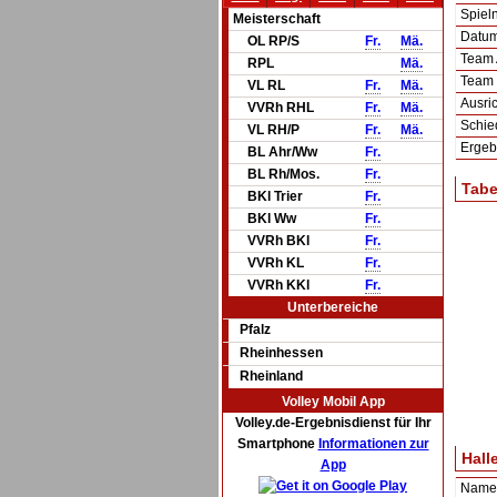
Spie
Meisterschaft
Datum 
OL RP/S
Fr.
Mä.
Team
RPL
Mä.
Team
VL RL
Fr.
Mä.
Ausric
VVRh RHL
Fr.
Mä.
Schie
VL RH/P
Fr.
Mä.
Ergeb
BL Ahr/Ww
Fr.
BL Rh/Mos.
Fr.
Tabe
BKl Trier
Fr.
BKl Ww
Fr.
VVRh BKl
Fr.
VVRh KL
Fr.
VVRh KKl
Fr.
Unterbereiche
Pfalz
Rheinhessen
Rheinland
Volley Mobil App
Volley.de-Ergebnisdienst für Ihr
Smartphone
Informationen zur
Hall
App
Name