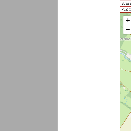
Stras
PLZ O
+
−