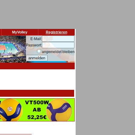
MyVolley
Registrieren
E-Mail:
Passwort:
angemeldet bleiben