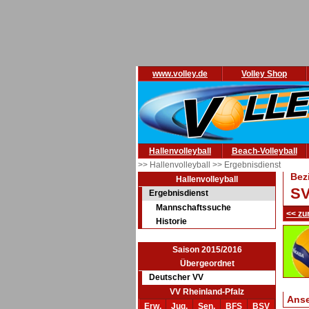
www.volley.de
Volley Shop
Hallenvolleyball
Beach-Volleyball
>> Hallenvolleyball
>> Ergebnisdienst
Bez
Hallenvolleyball
SV
Ergebnisdienst
Mannschaftssuche
<< zu
Historie
Saison 2015/2016
Übergeordnet
Deutscher VV
VV Rheinland-Pfalz
Ans
Erw.
Jug.
Sen.
BFS
BSV