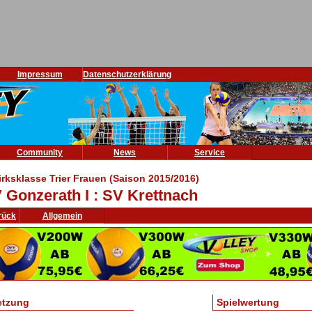
Impressum
Datenschutzerklärung
Community
News
Service
irksklasse Trier Frauen (Saison 2015/2016)
 Gonzerath I : SV Krettnach
rück
Allgemein
etzung
Spielwertung