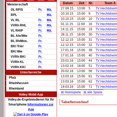
Datum
Zeit
Nr.
Team A
Meisterschaft
27.09.15
13:00
5
TV Hechtshei
OL RP/S
Fr.
Mä.
10.10.15
15:00
9
TV Hechtsheim
RPL
Mä.
10.10.15
15:00
10
TV Hechtsheim
VL RL
Fr.
Mä.
01.11.15
11:00
16
TV Hechtshei
VVRh RHL
Fr.
Mä.
14.11.15
15:00
19
TV Hechtshei
VL RH/P
Fr.
Mä.
28.11.15
18:00
30
TV Hechtshei
BL Ahr/Ww
Fr.
12.12.15
15:00
31
TV Hechtsheim
BL Rh/Mos.
Fr.
12.12.15
15:00
32
TV Hechtsheim
BKl Trier
Fr.
17.01.16
15:00
39
TV Hechtsheim
BKl Ww
Fr.
17.01.16
15:00
40
TV Hechtsheim
VVRh BKl
Fr.
23.01.16
15:00
44
TV Hechtshei
VVRh KL
Fr.
13.02.16
18:00
51
TV Hechtshei
VVRh KKl
Fr.
20.02.16
13:00
56
TV Hechtshei
Unterbereiche
13.03.16
15:00
61
TV Hechtsheim
Pfalz
13.03.16
15:00
62
TV Hechtsheim
Rheinhessen
19.03.16
15:00
71
TV Hechtshei
Rheinland
📅 Heimspiele
📅 alle Spiele
Volley Mobil App
Volley.de-Ergebnisdienst für Ihr
Tabellenverlauf
Smartphone
Informationen zur
App