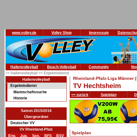
www.volley.de
Volley Shop
Impressum
Datenschu
Hallenvolleyball
Beach-Volleyball
Community
Ne
>> Hallenvolleyball
>> Ergebnisdienst
Rheinland-Pfalz-Liga Männer (
Hallenvolleyball
TV Hechtsheim
Ergebnisdienst
Mannschaftssuche
<< zurück
Spielplan
D
Historie
Saison 2015/2016
Übergeordnet
Deutscher VV
VV Rheinland-Pfalz
Spielplan
Erw.
Jug.
Sen.
BFS
BSV