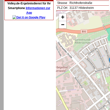
Strasse
Richthofenstraße
Volley.de-Ergebnisdienst für Ihr
PLZ Ort
31137 Hildesheim
Smartphone
Informationen zur
App
+
−