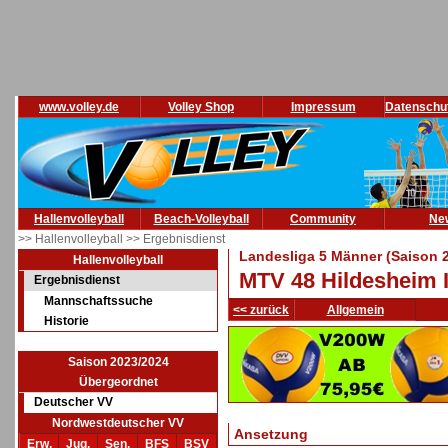
www.volley.de
Volley Shop
Impressum
Datenschu
Hallenvolleyball
Beach-Volleyball
Community
Ne
>> Hallenvolleyball
>> Ergebnisdienst
Landesliga 5 Männer (Saison 
Hallenvolleyball
MTV 48 Hildesheim 
Ergebnisdienst
Mannschaftssuche
<< zurück
Allgemein
Historie
Saison 2023/2024
Übergeordnet
Deutscher VV
Nordwestdeutscher VV
Ansetzung
Erw.
Jug.
Sen.
BFS
BSV