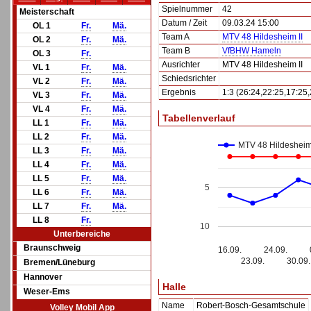
Spielnummer
42
Meisterschaft
Datum / Zeit
09.03.24 15:00
OL 1
Fr.
Mä.
Team A
MTV 48 Hildesheim II
OL 2
Fr.
Mä.
Team B
VfBHW Hameln
OL 3
Fr.
Ausrichter
MTV 48 Hildesheim II
VL 1
Fr.
Mä.
Schiedsrichter
VL 2
Fr.
Mä.
Ergebnis
1:3 (26:24,22:25,17:25,
VL 3
Fr.
Mä.
VL 4
Fr.
Mä.
Tabellenverlauf
LL 1
Fr.
Mä.
LL 2
Fr.
Mä.
MTV 48 Hildesheim 
LL 3
Fr.
Mä.
LL 4
Fr.
Mä.
LL 5
Fr.
Mä.
5
LL 6
Fr.
Mä.
LL 7
Fr.
Mä.
LL 8
Fr.
10
Unterbereiche
Braunschweig
16.09.
24.09.
23.09.
30.09.
Bremen/Lüneburg
Hannover
Halle
Weser-Ems
Name
Robert-Bosch-Gesamtschule
Volley Mobil App