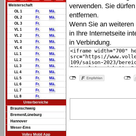
verwenden. Sie dürfen 
Meisterschaft
OL 1
Fr.
Mä.
entfernen.
OL 2
Fr.
Mä.
Wenn Sie an weiteren 
OL 3
Fr.
VL 1
Fr.
Mä.
in Ihre Internetseite in
VL 2
Fr.
Mä.
in Verbindung.
VL 3
Fr.
Mä.
VL 4
Fr.
Mä.
LL 1
Fr.
Mä.
LL 2
Fr.
Mä.
LL 3
Fr.
Mä.
LL 4
Fr.
Mä.
LL 5
Fr.
Mä.
LL 6
Fr.
Mä.
LL 7
Fr.
Mä.
LL 8
Fr.
Unterbereiche
Braunschweig
Bremen/Lüneburg
Hannover
Weser-Ems
Volley Mobil App