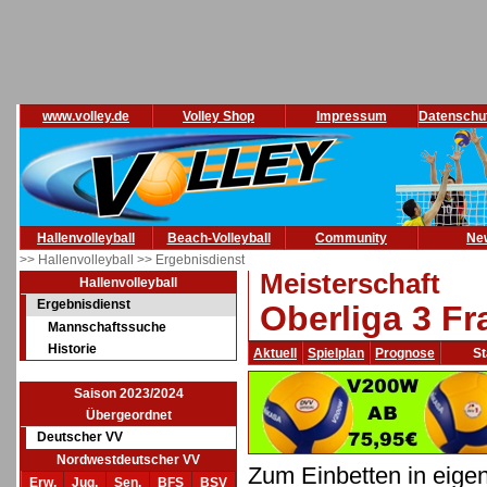
www.volley.de
Volley Shop
Impressum
Datenschu
Hallenvolleyball
Beach-Volleyball
Community
Ne
>> Hallenvolleyball
>> Ergebnisdienst
Meisterschaft
Hallenvolleyball
Ergebnisdienst
Oberliga 3 Fr
Mannschaftssuche
Historie
Aktuell
Spielplan
Prognose
St
Saison 2023/2024
Übergeordnet
Deutscher VV
Nordwestdeutscher VV
Zum Einbetten in eige
Erw.
Jug.
Sen.
BFS
BSV