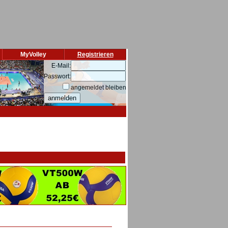
MyVolley
Registrieren
E-Mail:
Passwort:
angemeldet bleiben