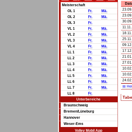
Dat
Meisterschaft
23.09
OL 1
Fr.
Mä.
23.09
OL 2
Fr.
Mä.
30.09
OL 3
Fr.
11.11
VL 1
Fr.
Mä.
18.11
VL 2
Fr.
Mä.
25.11
VL 3
Fr.
Mä.
09.12
VL 4
Fr.
Mä.
17.12
LL 1
Fr.
Mä.
21.01
LL 2
Fr.
Mä.
27.01
LL 3
Fr.
Mä.
10.02
LL 4
Fr.
Mä.
10.02
LL 5
Fr.
Mä.
24.02
LL 6
Fr.
Mä.
📅 He
LL 7
Fr.
Mä.
LL 8
Fr.
Tabe
Unterbereiche
Braunschweig
Bremen/Lüneburg
Hannover
Weser-Ems
Volley Mobil App