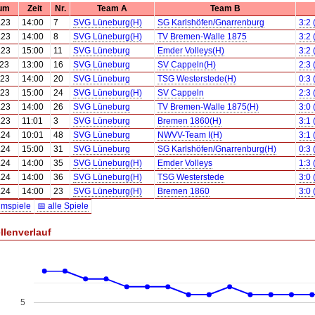
um
Zeit
Nr.
Team A
Team B
.23
14:00
7
SVG Lüneburg(H)
SG Karlshöfen/Gnarrenburg
3:2 
.23
14:00
8
SVG Lüneburg(H)
TV Bremen-Walle 1875
3:2 
.23
15:00
11
SVG Lüneburg
Emder Volleys(H)
3:2 
.23
13:00
16
SVG Lüneburg
SV Cappeln(H)
2:3 
.23
14:00
20
SVG Lüneburg
TSG Westerstede(H)
0:3 
.23
15:00
24
SVG Lüneburg(H)
SV Cappeln
2:3 
.23
14:00
26
SVG Lüneburg
TV Bremen-Walle 1875(H)
3:0 
.23
11:01
3
SVG Lüneburg
Bremen 1860(H)
3:1 
.24
10:01
48
SVG Lüneburg
NWVV-Team I(H)
3:1 
.24
15:00
31
SVG Lüneburg
SG Karlshöfen/Gnarrenburg(H)
0:3 
.24
14:00
35
SVG Lüneburg(H)
Emder Volleys
1:3 
.24
14:00
36
SVG Lüneburg(H)
TSG Westerstede
3:0 
.24
14:00
23
SVG Lüneburg(H)
Bremen 1860
3:0 
imspiele
📅 alle Spiele
llenverlauf
5