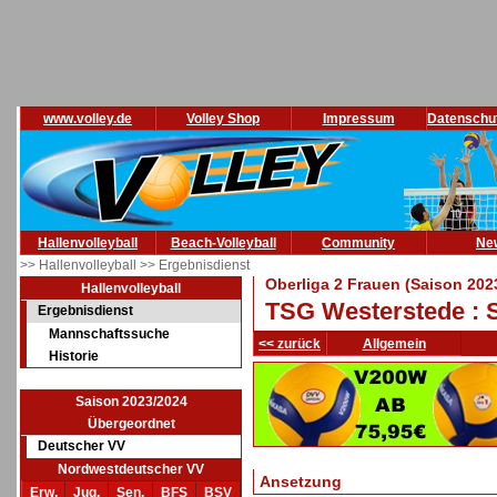
www.volley.de
Volley Shop
Impressum
Datenschu
Hallenvolleyball
Beach-Volleyball
Community
Ne
>> Hallenvolleyball
>> Ergebnisdienst
Oberliga 2 Frauen (Saison 202
Hallenvolleyball
TSG Westerstede : 
Ergebnisdienst
Mannschaftssuche
<< zurück
Allgemein
Historie
Saison 2023/2024
Übergeordnet
Deutscher VV
Nordwestdeutscher VV
Ansetzung
Erw.
Jug.
Sen.
BFS
BSV