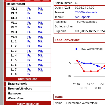
Spielnummer
40
Meisterschaft
Datum / Zeit
09.03.24 14:00
OL 1
Fr.
Mä.
Team A
TSG Westerstede
OL 2
Fr.
Mä.
Team B
SV Cappeln
OL 3
Fr.
Ausrichter
TSG Westerstede
VL 1
Fr.
Mä.
Schiedsrichter
VL 2
Fr.
Mä.
Ergebnis
0:3 (20:25,16:25,21:25)
VL 3
Fr.
Mä.
VL 4
Fr.
Mä.
Tabellenverlauf
LL 1
Fr.
Mä.
LL 2
Fr.
Mä.
TSG Westerstede
LL 3
Fr.
Mä.
LL 4
Fr.
Mä.
LL 5
Fr.
Mä.
5
LL 6
Fr.
Mä.
LL 7
Fr.
Mä.
LL 8
Fr.
10
Unterbereiche
Braunschweig
23.09.
07.10.
04.
30.09.
08.10.
Bremen/Lüneburg
Hannover
Halle
Weser-Ems
Name
Oberschule Westerstede
Volley Mobil App