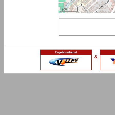
200 m
Ergebnisdienst
&