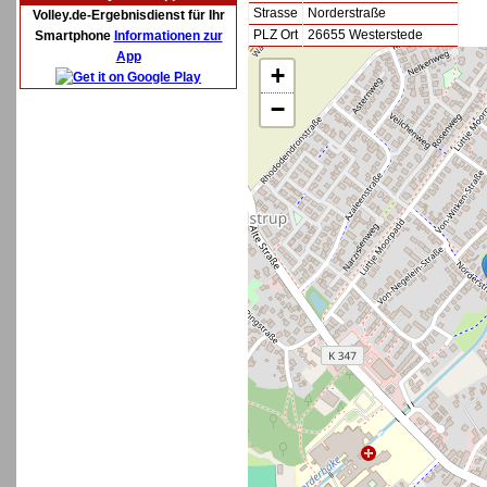
Strasse
Norderstraße
Volley.de-Ergebnisdienst für Ihr
PLZ Ort
26655 Westerstede
Smartphone
Informationen zur
App
+
−