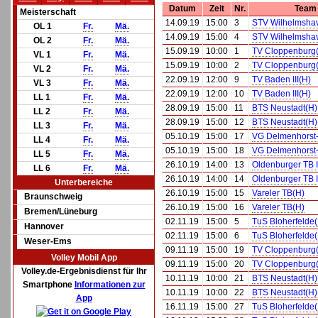
Datum
Zeit
Nr.
Team
Meisterschaft
14.09.19
15:00
3
STV Wilhelmsha
OL 1
Fr.
Mä.
14.09.19
15:00
4
STV Wilhelmsha
OL 2
Fr.
Mä.
15.09.19
10:00
1
TV Cloppenburg
VL 1
Fr.
Mä.
15.09.19
10:00
2
TV Cloppenburg
VL 2
Fr.
Mä.
22.09.19
12:00
9
TV Baden III(H)
VL 3
Fr.
Mä.
22.09.19
12:00
10
TV Baden III(H)
LL 1
Fr.
Mä.
28.09.19
15:00
11
BTS Neustadt(H)
LL 2
Fr.
Mä.
28.09.19
15:00
12
BTS Neustadt(H)
LL 3
Fr.
Mä.
05.10.19
15:00
17
VG Delmenhorst-
LL 4
Fr.
Mä.
05.10.19
15:00
18
VG Delmenhorst-
LL 5
Fr.
Mä.
26.10.19
14:00
13
Oldenburger TB I
LL 6
Fr.
Mä.
26.10.19
14:00
14
Oldenburger TB I
Unterbereiche
26.10.19
15:00
15
Vareler TB(H)
Braunschweig
26.10.19
15:00
16
Vareler TB(H)
Bremen/Lüneburg
02.11.19
15:00
5
TuS Bloherfelde
Hannover
02.11.19
15:00
6
TuS Bloherfelde
Weser-Ems
09.11.19
15:00
19
TV Cloppenburg
Volley Mobil App
09.11.19
15:00
20
TV Cloppenburg
Volley.de-Ergebnisdienst für Ihr
10.11.19
10:00
21
BTS Neustadt(H)
Smartphone
Informationen zur
10.11.19
10:00
22
BTS Neustadt(H)
App
16.11.19
15:00
27
TuS Bloherfelde