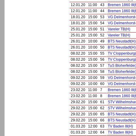
12.01.20
11:00
43
Bremen 1860 III(
12.01.20
11:00
44
Bremen 1860 III(
18.01.20
15:00
53
VG Delmenhorst-
18.01.20
15:00
54
VG Delmenhorst-
25.01.20
15:00
51
Vareler TB(H)
25.01.20
15:00
52
Vareler TB(H)
26.01.20
10:00
49
BTS Neustadt(H)
26.01.20
10:00
50
BTS Neustadt(H)
08.02.20
15:00
55
TV Cloppenburg
08.02.20
15:00
56
TV Cloppenburg
08.02.20
15:00
57
TuS Bloherfelde
08.02.20
15:00
58
TuS Bloherfelde
09.02.20
10:00
59
VG Delmenhorst-
09.02.20
10:00
60
VG Delmenhorst-
23.02.20
11:00
7
Bremen 1860 III(
23.02.20
11:00
8
Bremen 1860 III(
29.02.20
15:00
61
STV Wilhelmsha
29.02.20
15:00
62
STV Wilhelmsha
29.02.20
15:00
65
BTS Neustadt(H)
29.02.20
15:00
66
BTS Neustadt(H)
01.03.20
12:00
63
TV Baden III(H)
01.03.20
12:00
64
TV Baden III(H)