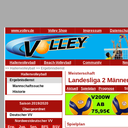
www.volley.de
Volley Shop
Impressum
Datenschu
Hallenvolleyball
Beach-Volleyball
Community
Ne
>> Hallenvolleyball
>> Ergebnisdienst
Meisterschaft
Hallenvolleyball
Landesliga 2 Männer
Ergebnisdienst
Mannschaftssuche
Aktuell
Spielplan
Prognose
St
Historie
Saison 2019/2020
Übergeordnet
Deutscher VV
Nordwestdeutscher VV
Spielplan
Erw.
Jug.
Sen.
BFS
BSV