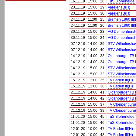
16.11.19
15:00
28
TuS Bloherfelde
23.11.19
15:00
29
Vareler TB(H)
23.11.19
15:00
30
Vareler TB(H)
24.11.19
11:00
25
Bremen 1860 III(
24.11.19
11:00
26
Bremen 1860 III(
30.11.19
15:00
23
VG Delmenhorst-
30.11.19
15:00
24
VG Delmenhorst-
07.12.19
14:00
39
STV Wilhelmsha
07.12.19
14:00
40
STV Wilhelmsha
14.12.19
14:00
33
Oldenburger TB I
14.12.19
14:00
34
Oldenburger TB I
14.12.19
15:00
31
STV Wilhelmsha
14.12.19
15:00
32
STV Wilhelmsha
15.12.19
12:00
35
TV Baden III(H)
15.12.19
12:00
36
TV Baden III(H)
21.12.19
14:00
41
Oldenburger TB I
21.12.19
14:00
42
Oldenburger TB I
21.12.19
15:00
37
TV Cloppenburg
21.12.19
15:00
38
TV Cloppenburg
11.01.20
15:00
45
TuS Bloherfelde
11.01.20
15:00
46
TuS Bloherfelde
12.01.20
10:00
47
TV Baden III(H)
12.01.20
10:00
48
TV Baden III(H)