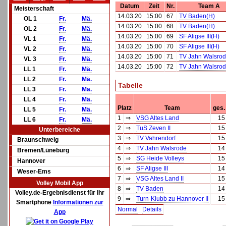
Datum
Zeit
Nr.
Team A
Meisterschaft
14.03.20
15:00
67
TV Baden(H)
OL 1
Fr.
Mä.
14.03.20
15:00
68
TV Baden(H)
OL 2
Fr.
Mä.
14.03.20
15:00
69
SF Aligse III(H)
VL 1
Fr.
Mä.
14.03.20
15:00
70
SF Aligse III(H)
VL 2
Fr.
Mä.
14.03.20
15:00
71
TV Jahn Walsrod
VL 3
Fr.
Mä.
14.03.20
15:00
72
TV Jahn Walsrod
LL 1
Fr.
Mä.
LL 2
Fr.
Mä.
Tabelle
LL 3
Fr.
Mä.
LL 4
Fr.
Mä.
Platz
Team
ges.
LL 5
Fr.
Mä.
1
⇒
VSG Altes Land
15
LL 6
Fr.
Mä.
2
⇒
TuS Zeven II
15
Unterbereiche
3
⇒
TV Vahrendorf
15
Braunschweig
4
⇒
TV Jahn Walsrode
14
Bremen/Lüneburg
5
⇒
SG Heide Volleys
15
Hannover
6
⇒
SF Aligse III
14
Weser-Ems
7
⇒
VSG Altes Land II
15
Volley Mobil App
8
⇒
TV Baden
14
Volley.de-Ergebnisdienst für Ihr
9
⇒
Turn-Klubb zu Hannover II
15
Smartphone
Informationen zur
Normal
Details
App