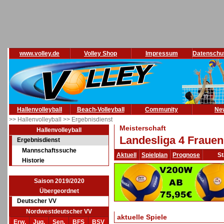
www.volley.de
Volley Shop
Impressum
Datenschu
Hallenvolleyball
Beach-Volleyball
Community
Ne
>> Hallenvolleyball
>> Ergebnisdienst
Meisterschaft
Hallenvolleyball
Landesliga 4 Frauen
Ergebnisdienst
Mannschaftssuche
Aktuell
Spielplan
Prognose
St
Historie
Saison 2019/2020
Übergeordnet
Deutscher VV
Nordwestdeutscher VV
aktuelle Spiele
Erw.
Jug.
Sen.
BFS
BSV