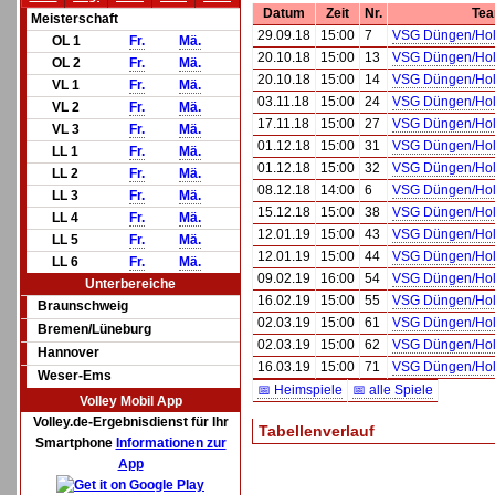
Datum
Zeit
Nr.
Te
Meisterschaft
29.09.18
15:00
7
VSG Düngen/Hol
OL 1
Fr.
Mä.
20.10.18
15:00
13
VSG Düngen/Hol
OL 2
Fr.
Mä.
20.10.18
15:00
14
VSG Düngen/Hol
VL 1
Fr.
Mä.
03.11.18
15:00
24
VSG Düngen/Hol
VL 2
Fr.
Mä.
17.11.18
15:00
27
VSG Düngen/Hol
VL 3
Fr.
Mä.
01.12.18
15:00
31
VSG Düngen/Hol
LL 1
Fr.
Mä.
01.12.18
15:00
32
VSG Düngen/Hol
LL 2
Fr.
Mä.
08.12.18
14:00
6
VSG Düngen/Hol
LL 3
Fr.
Mä.
15.12.18
15:00
38
VSG Düngen/Hol
LL 4
Fr.
Mä.
12.01.19
15:00
43
VSG Düngen/Hol
LL 5
Fr.
Mä.
12.01.19
15:00
44
VSG Düngen/Hol
LL 6
Fr.
Mä.
09.02.19
16:00
54
VSG Düngen/Hol
Unterbereiche
16.02.19
15:00
55
VSG Düngen/Hol
Braunschweig
02.03.19
15:00
61
VSG Düngen/Hol
Bremen/Lüneburg
02.03.19
15:00
62
VSG Düngen/Hol
Hannover
16.03.19
15:00
71
VSG Düngen/Hol
Weser-Ems
📅 Heimspiele
📅 alle Spiele
Volley Mobil App
Volley.de-Ergebnisdienst für Ihr
Tabellenverlauf
Smartphone
Informationen zur
App