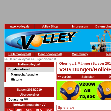
www.volley.de
Volley Shop
Impressum
Datenschu
Hallenvolleyball
Beach-Volleyball
Community
Ne
>> Hallenvolleyball
>> Ergebnisdienst
Oberliga 2 Männer (Saison 201
Hallenvolleyball
VSG Düngen/Holle/
Ergebnisdienst
Mannschaftssuche
<< zurück
Spielplan
D
Historie
Saison 2018/2019
Übergeordnet
Deutscher VV
Nordwestdeutscher VV
Spielplan
Erw.
Jug.
Sen.
BFS
BSV