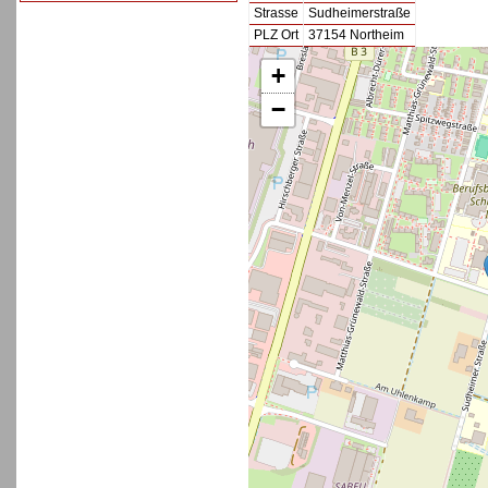
Strasse
Sudheimerstraße
PLZ Ort
37154 Northeim
+
−