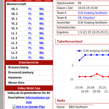
Spielnummer
69
Meisterschaft
Datum / Zeit
16.03.19 15:00
OL 1
Fr.
Mä.
Team A
DJK Kolping Northeim
OL 2
Fr.
Mä.
Team B
VfL Grasdorf
VL 1
Fr.
Mä.
Ausrichter
DJK Kolping Northeim
VL 2
Fr.
Mä.
Schiedsrichter
VL 3
Fr.
Mä.
Ergebnis
1:3 (21:25,19:25,25:21,
LL 1
Fr.
Mä.
LL 2
Fr.
Mä.
Tabellenverlauf
LL 3
Fr.
Mä.
LL 4
Fr.
Mä.
DJK Kolping North
LL 5
Fr.
Mä.
LL 6
Fr.
Mä.
Unterbereiche
5
Braunschweig
Bremen/Lüneburg
Hannover
10
Weser-Ems
15.09.
29.09.
20.10.
Volley Mobil App
16.09.
30.09.
21.
Volley.de-Ergebnisdienst für Ihr
Smartphone
Informationen zur
Halle
App
Name
BBS Northeim