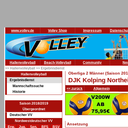
www.volley.de
Volley Shop
Impressum
Datenschu
Hallenvolleyball
Beach-Volleyball
Community
Ne
>> Hallenvolleyball
>> Ergebnisdienst
Oberliga 2 Männer (Saison 201
Hallenvolleyball
DJK Kolping Northei
Ergebnisdienst
Mannschaftssuche
<< zurück
Allgemein
Historie
Saison 2018/2019
Übergeordnet
Deutscher VV
Nordwestdeutscher VV
Ansetzung
Erw.
Jug.
Sen.
BFS
BSV