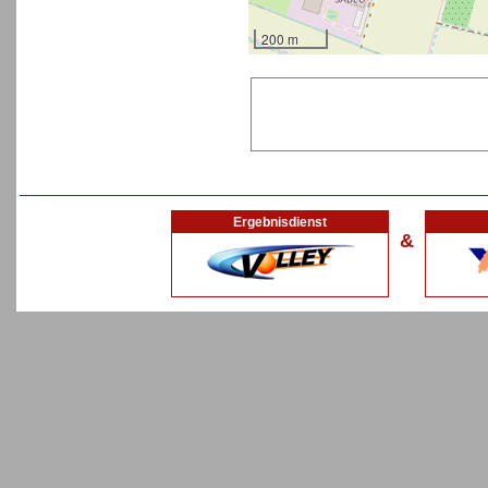
200 m
Ergebnisdienst
&