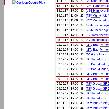
11.11.17
15:00
22
VC Nienburg(H)
18.11.17
15:00
29
VSG Hannover II
18.11.17
15:00
30
VSG Hannover II
19.11.17
11:00
25
TSV Mühlenfeld(
19.11.17
11:00
26
TSV Mühlenfeld(
19.11.17
12:00
27
VG Münchehage
19.11.17
12:00
28
VG Münchehage
25.11.17
14:00
11
SV Hastenbeck(
25.11.17
14:00
12
SV Hastenbeck(
02.12.17
14:00
33
MTV Bad Pyrmon
02.12.17
14:00
34
MTV Bad Pyrmon
02.12.17
15:00
31
TC Hameln(H)
02.12.17
15:00
32
TC Hameln(H)
02.12.17
15:00
35
SC Bad Münder(
02.12.17
15:00
36
SC Bad Münder(
09.12.17
13:30
41
MTV Bad Pyrmon
09.12.17
13:30
42
MTV Bad Pyrmon
09.12.17
15:00
37
TSV Giesen GRIZ
09.12.17
15:00
38
TSV Giesen GRIZ
16.12.17
15:00
39
TC Hameln(H)
16.12.17
15:00
40
TC Hameln(H)
13.01.18
15:00
43
TSV Mühlenfeld(
13.01.18
15:00
44
TSV Mühlenfeld(