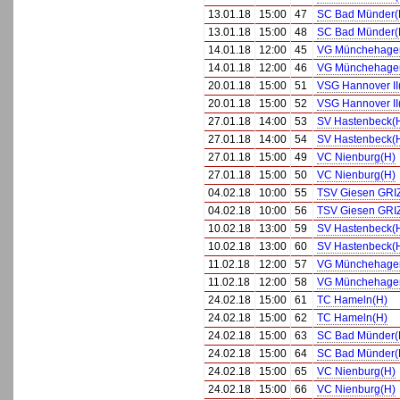
13.01.18
15:00
47
SC Bad Münder(
13.01.18
15:00
48
SC Bad Münder(
14.01.18
12:00
45
VG Münchehage
14.01.18
12:00
46
VG Münchehage
20.01.18
15:00
51
VSG Hannover II
20.01.18
15:00
52
VSG Hannover II
27.01.18
14:00
53
SV Hastenbeck(
27.01.18
14:00
54
SV Hastenbeck(
27.01.18
15:00
49
VC Nienburg(H)
27.01.18
15:00
50
VC Nienburg(H)
04.02.18
10:00
55
TSV Giesen GRIZ
04.02.18
10:00
56
TSV Giesen GRIZ
10.02.18
13:00
59
SV Hastenbeck(
10.02.18
13:00
60
SV Hastenbeck(
11.02.18
12:00
57
VG Münchehage
11.02.18
12:00
58
VG Münchehage
24.02.18
15:00
61
TC Hameln(H)
24.02.18
15:00
62
TC Hameln(H)
24.02.18
15:00
63
SC Bad Münder(
24.02.18
15:00
64
SC Bad Münder(
24.02.18
15:00
65
VC Nienburg(H)
24.02.18
15:00
66
VC Nienburg(H)