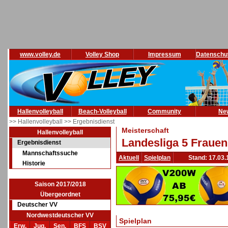
www.volley.de
Volley Shop
Impressum
Datenschu
Hallenvolleyball
Beach-Volleyball
Community
Ne
>> Hallenvolleyball
>> Ergebnisdienst
Meisterschaft
Hallenvolleyball
Landesliga 5 Frauen
Ergebnisdienst
Mannschaftssuche
Aktuell
Spielplan
Stand: 17.03.
Historie
Saison 2017/2018
Übergeordnet
Deutscher VV
Nordwestdeutscher VV
Spielplan
Erw.
Jug.
Sen.
BFS
BSV