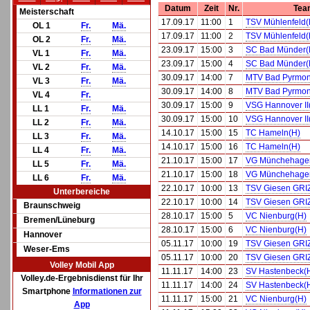
Datum
Zeit
Nr.
Tea
Meisterschaft
17.09.17
11:00
1
TSV Mühlenfeld(
OL 1
Fr.
Mä.
17.09.17
11:00
2
TSV Mühlenfeld(
OL 2
Fr.
Mä.
23.09.17
15:00
3
SC Bad Münder(
VL 1
Fr.
Mä.
23.09.17
15:00
4
SC Bad Münder(
VL 2
Fr.
Mä.
30.09.17
14:00
7
MTV Bad Pyrmon
VL 3
Fr.
Mä.
30.09.17
14:00
8
MTV Bad Pyrmon
VL 4
Fr.
30.09.17
15:00
9
VSG Hannover II
LL 1
Fr.
Mä.
30.09.17
15:00
10
VSG Hannover II
LL 2
Fr.
Mä.
14.10.17
15:00
15
TC Hameln(H)
LL 3
Fr.
Mä.
14.10.17
15:00
16
TC Hameln(H)
LL 4
Fr.
Mä.
21.10.17
15:00
17
VG Münchehage
LL 5
Fr.
Mä.
21.10.17
15:00
18
VG Münchehage
LL 6
Fr.
Mä.
22.10.17
10:00
13
TSV Giesen GRIZ
Unterbereiche
22.10.17
10:00
14
TSV Giesen GRIZ
Braunschweig
28.10.17
15:00
5
VC Nienburg(H)
Bremen/Lüneburg
28.10.17
15:00
6
VC Nienburg(H)
Hannover
05.11.17
10:00
19
TSV Giesen GRIZ
Weser-Ems
05.11.17
10:00
20
TSV Giesen GRIZ
Volley Mobil App
11.11.17
14:00
23
SV Hastenbeck(
Volley.de-Ergebnisdienst für Ihr
11.11.17
14:00
24
SV Hastenbeck(
Smartphone
Informationen zur
11.11.17
15:00
21
VC Nienburg(H)
App