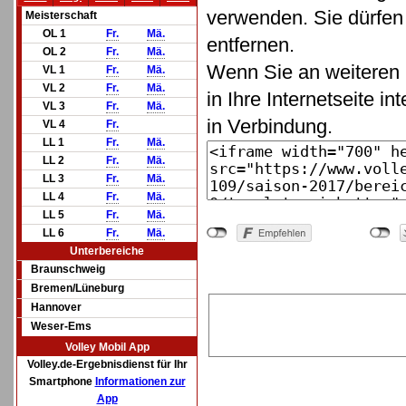
verwenden. Sie dürfen 
Meisterschaft
OL 1
Fr.
Mä.
entfernen.
OL 2
Fr.
Mä.
Wenn Sie an weiteren 
VL 1
Fr.
Mä.
VL 2
Fr.
Mä.
in Ihre Internetseite in
VL 3
Fr.
Mä.
in Verbindung.
VL 4
Fr.
LL 1
Fr.
Mä.
LL 2
Fr.
Mä.
LL 3
Fr.
Mä.
LL 4
Fr.
Mä.
LL 5
Fr.
Mä.
LL 6
Fr.
Mä.
Unterbereiche
Braunschweig
Bremen/Lüneburg
Hannover
Weser-Ems
Volley Mobil App
Volley.de-Ergebnisdienst für Ihr
Smartphone
Informationen zur
App