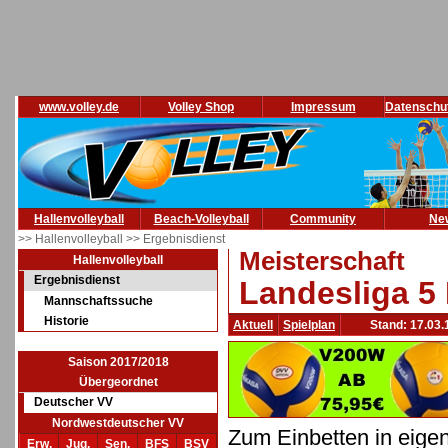
www.volley.de
Volley Shop
Impressum
Datenschu
Hallenvolleyball
Beach-Volleyball
Community
Ne
>> Hallenvolleyball
>> Ergebnisdienst
Meisterschaft
Hallenvolleyball
Ergebnisdienst
Landesliga 5
Mannschaftssuche
Historie
Aktuell
Spielplan
Stand: 17.03.
Saison 2017/2018
Übergeordnet
Deutscher VV
Nordwestdeutscher VV
Zum Einbetten in eige
Erw.
Jug.
Sen.
BFS
BSV