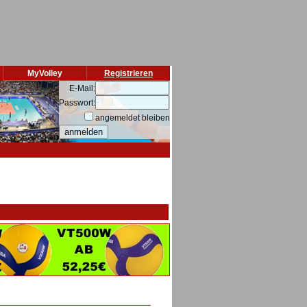
MyVolley
Registrieren
E-Mail:
Passwort:
angemeldet bleiben