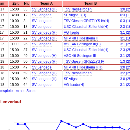
um
Zeit
Nr.
Team A
Team B
.17
15:00
33
SV Lengede(H)
TSV Nesselröden
3:0 (2
.17
14:00
12
SV Lengede
SF Aligse II(H)
0:3 (1
.17
10:00
3
SV Lengede
TSV Giesen GRIZZLYS IV(H)
0:3 (1
.17
15:00
18
SV Lengede
USC Clausthal-Zellerfeld(H)
2:3 (1
.17
15:00
21
SV Lengede(H)
VG Ilsede
3:1 (2
.17
15:00
22
SV Lengede(H)
MTV 48 Hildesheim II
3:1 (1
.17
11:00
26
SV Lengede
ASC 46 Göttingen III(H)
3:1 (2
.17
15:00
37
SV Lengede
USC Clausthal-Zellerfeld(H)
2:3 (2
.18
15:00
49
SV Lengede(H)
ASC 46 Göttingen III
3:1 (2
.18
15:00
50
SV Lengede(H)
TSV Giesen GRIZZLYS IV
1:3 (2
.18
15:00
47
SV Lengede
MTV 48 Hildesheim II(H)
3:0 (2
.18
15:00
59
SV Lengede(H)
TSV Nesselröden
3:2 (2
.18
15:00
60
SV Lengede(H)
SF Aligse II
3:0 (2
.18
15:00
64
SV Lengede
VG Ilsede(H)
3:1 (2
imspiele
📅 alle Spiele
llenverlauf