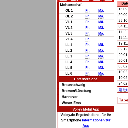
Dat
Meisterschaft
16.09
OL 1
Fr.
Mä.
30.09
OL 2
Fr.
Mä.
29.10
VL 1
Fr.
Mä.
04.11
VL 2
Fr.
Mä.
11.11
VL 3
Fr.
Mä.
11.11
VL 4
Fr.
19.11
LL 1
Fr.
Mä.
09.12
LL 2
Fr.
Mä.
20.01
LL 3
Fr.
Mä.
20.01
LL 4
Fr.
Mä.
03.02
LL 5
Fr.
Mä.
10.02
LL 6
Fr.
Mä.
10.02
Unterbereiche
24.02
Braunschweig
📅 He
Bremen/Lüneburg
Hannover
Tabe
Weser-Ems
Volley Mobil App
Volley.de-Ergebnisdienst für Ihr
Smartphone
Informationen zur
App