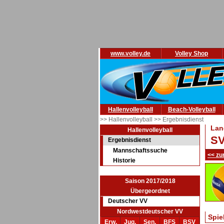
www.volley.de
Volley Shop
Hallenvolleyball
Beach-Volleyball
>> Hallenvolleyball
>> Ergebnisdienst
Lan
Hallenvolleyball
SV
Ergebnisdienst
Mannschaftssuche
<< zu
Historie
Saison 2017/2018
Übergeordnet
Deutscher VV
Nordwestdeutscher VV
Spie
Erw.
Jug.
Sen.
BFS
BSV