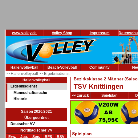
www.volley.de
Volley Shop
Impressum
Datenschu
Hallenvolleyball
Beach-Volleyball
Community
Ne
>> Hallenvolleyball
>> Ergebnisdienst
Bezirksklasse 2 Männer (Saiso
Hallenvolleyball
TSV Knittlingen
Ergebnisdienst
Mannschaftssuche
<< zurück
Spielplan
D
Historie
Saison 2020/2021
Übergeordnet
Deutscher VV
Nordbadischer VV
Spielplan
Erw.
Jug.
Sen.
BFS
BSV