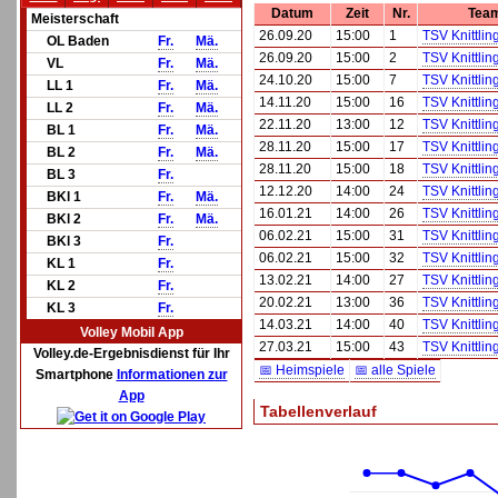
Datum
Zeit
Nr.
Tea
Meisterschaft
26.09.20
15:00
1
TSV Knittlin
OL Baden
Fr.
Mä.
26.09.20
15:00
2
TSV Knittlin
VL
Fr.
Mä.
24.10.20
15:00
7
TSV Knittlin
LL 1
Fr.
Mä.
14.11.20
15:00
16
TSV Knittlin
LL 2
Fr.
Mä.
22.11.20
13:00
12
TSV Knittlin
BL 1
Fr.
Mä.
28.11.20
15:00
17
TSV Knittlin
BL 2
Fr.
Mä.
28.11.20
15:00
18
TSV Knittlin
BL 3
Fr.
12.12.20
14:00
24
TSV Knittlin
BKl 1
Fr.
Mä.
16.01.21
14:00
26
TSV Knittlin
BKl 2
Fr.
Mä.
06.02.21
15:00
31
TSV Knittlin
BKl 3
Fr.
06.02.21
15:00
32
TSV Knittlin
KL 1
Fr.
13.02.21
14:00
27
TSV Knittlin
KL 2
Fr.
20.02.21
13:00
36
TSV Knittlin
KL 3
Fr.
14.03.21
14:00
40
TSV Knittlin
Volley Mobil App
27.03.21
15:00
43
TSV Knittlin
Volley.de-Ergebnisdienst für Ihr
📅 Heimspiele
📅 alle Spiele
Smartphone
Informationen zur
App
Tabellenverlauf