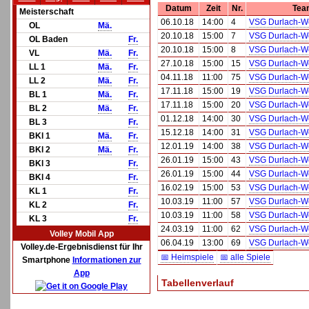
Datum
Zeit
Nr.
Tea
Meisterschaft
06.10.18
14:00
4
VSG Durlach-W
OL
Mä.
20.10.18
15:00
7
VSG Durlach-We
OL Baden
Fr.
20.10.18
15:00
8
VSG Durlach-We
VL
Mä.
Fr.
27.10.18
15:00
15
VSG Durlach-W
LL 1
Mä.
Fr.
04.11.18
11:00
75
VSG Durlach-W
LL 2
Mä.
Fr.
17.11.18
15:00
19
VSG Durlach-We
BL 1
Mä.
Fr.
17.11.18
15:00
20
VSG Durlach-We
BL 2
Mä.
Fr.
01.12.18
14:00
30
VSG Durlach-W
BL 3
Fr.
15.12.18
14:00
31
VSG Durlach-W
BKl 1
Mä.
Fr.
12.01.19
14:00
38
VSG Durlach-W
BKl 2
Mä.
Fr.
26.01.19
15:00
43
VSG Durlach-We
BKl 3
Fr.
26.01.19
15:00
44
VSG Durlach-We
BKl 4
Fr.
16.02.19
15:00
53
VSG Durlach-W
KL 1
Fr.
10.03.19
11:00
57
VSG Durlach-We
KL 2
Fr.
10.03.19
11:00
58
VSG Durlach-We
KL 3
Fr.
24.03.19
11:00
62
VSG Durlach-W
Volley Mobil App
06.04.19
13:00
69
VSG Durlach-W
Volley.de-Ergebnisdienst für Ihr
📅 Heimspiele
📅 alle Spiele
Smartphone
Informationen zur
App
Tabellenverlauf