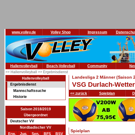
www.volley.de
Volley Shop
Impressum
Datenschu
Hallenvolleyball
Beach-Volleyball
Community
Ne
>> Hallenvolleyball
>> Ergebnisdienst
Landesliga 2 Männer (Saison 
Hallenvolleyball
VSG Durlach-Wette
Ergebnisdienst
Mannschaftssuche
<< zurück
Spielplan
D
Historie
Saison 2018/2019
Übergeordnet
Deutscher VV
Nordbadischer VV
Spielplan
Erw.
Jug.
Sen.
BFS
BSV