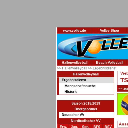
www.volley.de
Volley Shop
Hallenvolleyball
Beach-Volleyball
>> Hallenvolleyball
>> Ergebnisdienst
Ver
Hallenvolleyball
TS
Ergebnisdienst
Mannschaftssuche
<< zu
Historie
Saison 2018/2019
Übergeordnet
Deutscher VV
Nordbadischer VV
Ans
Erw.
Jug.
Sen.
BFS
BSV