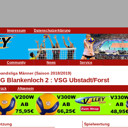
Impressum
Datenschutzerklärung
Community
News
Service
bandsliga Männer (Saison 2018/2019)
G Blankenloch 2 : VSG Ubstadt/Forst
rück
Allgemein
etzung
Spielwertung