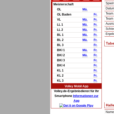
Spie
Meisterschaft
Datum 
OL
Mä.
Team
OL Baden
Fr.
Team
VL
Mä.
Fr.
Ausric
LL 1
Mä.
Fr.
Schie
LL 2
Mä.
Fr.
Ergeb
BL 1
Mä.
Fr.
BL 2
Mä.
Fr.
Tabe
BL 3
Fr.
BKl 1
Mä.
Fr.
BKl 2
Mä.
Fr.
BKl 3
Fr.
BKl 4
Fr.
KL 1
Fr.
KL 2
Fr.
KL 3
Fr.
Volley Mobil App
Volley.de-Ergebnisdienst für Ihr
Smartphone
Informationen zur
App
Hall
Name