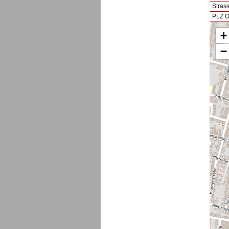
Stras
PLZ O
+
−