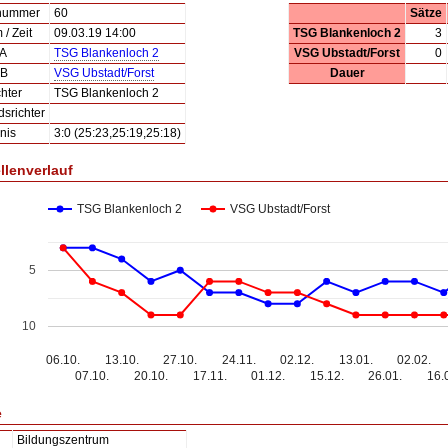
lnummer
60
Sätze
/ Zeit
09.03.19 14:00
TSG Blankenloch 2
3
 A
TSG Blankenloch 2
VSG Ubstadt/Forst
0
 B
VSG Ubstadt/Forst
Dauer
hter
TSG Blankenloch 2
dsrichter
nis
3:0 (25:23,25:19,25:18)
llenverlauf
TSG Blankenloch 2
VSG Ubstadt/Forst
5
10
06.10.
13.10.
27.10.
24.11.
02.12.
13.01.
02.02.
07.10.
20.10.
17.11.
01.12.
15.12.
26.01.
16.
e
Bildungszentrum