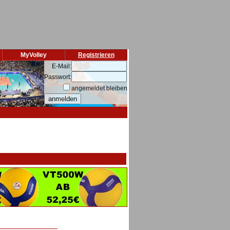
MyVolley
Registrieren
E-Mail:
Passwort:
angemeldet bleiben