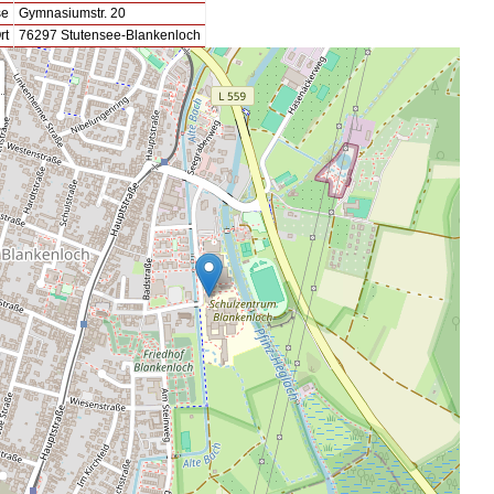
se
Gymnasiumstr. 20
rt
76297 Stutensee-Blankenloch