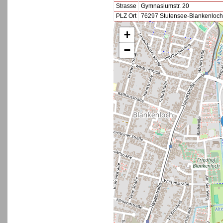
Strasse
Gymnasiumstr. 20
PLZ Ort
76297 Stutensee-Blankenloch
+
−