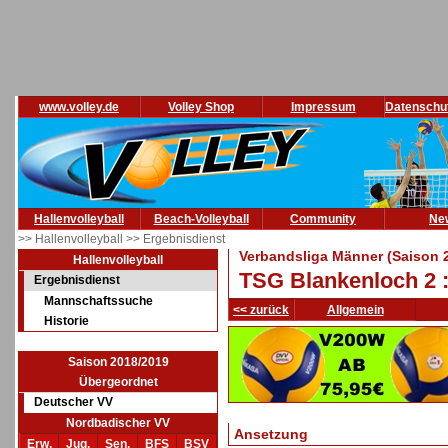
www.volley.de
Volley Shop
Impressum
Datenschu
Hallenvolleyball
Beach-Volleyball
Community
Ne
>> Hallenvolleyball
>> Ergebnisdienst
Verbandsliga Männer (Saison 
Hallenvolleyball
TSG Blankenloch 2 
Ergebnisdienst
Mannschaftssuche
<< zurück
Allgemein
Historie
Saison 2018/2019
Übergeordnet
Deutscher VV
Nordbadischer VV
Ansetzung
Erw.
Jug.
Sen.
BFS
BSV