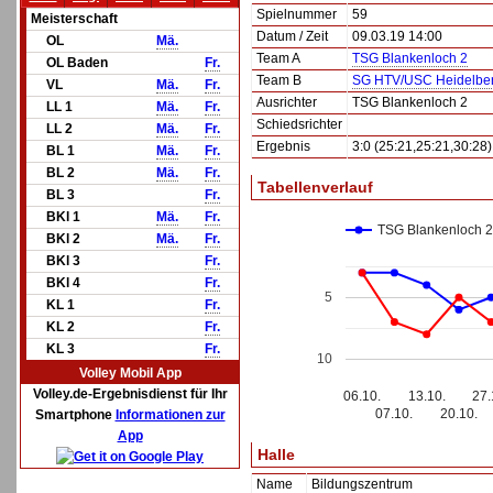
Spielnummer
59
Meisterschaft
Datum / Zeit
09.03.19 14:00
OL
Mä.
Team A
TSG Blankenloch 2
OL Baden
Fr.
Team B
SG HTV/USC Heidelber
VL
Mä.
Fr.
Ausrichter
TSG Blankenloch 2
LL 1
Mä.
Fr.
Schiedsrichter
LL 2
Mä.
Fr.
Ergebnis
3:0 (25:21,25:21,30:28)
BL 1
Mä.
Fr.
BL 2
Mä.
Fr.
Tabellenverlauf
BL 3
Fr.
BKl 1
Mä.
Fr.
TSG Blankenloch 2
BKl 2
Mä.
Fr.
BKl 3
Fr.
BKl 4
Fr.
5
KL 1
Fr.
KL 2
Fr.
KL 3
Fr.
10
Volley Mobil App
Volley.de-Ergebnisdienst für Ihr
06.10.
13.10.
27.
07.10.
20.10.
Smartphone
Informationen zur
App
Halle
Name
Bildungszentrum