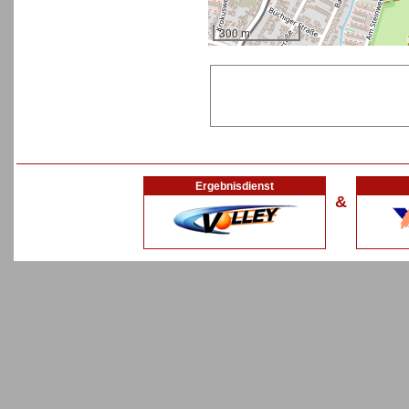
300 m
Ergebnisdienst
&