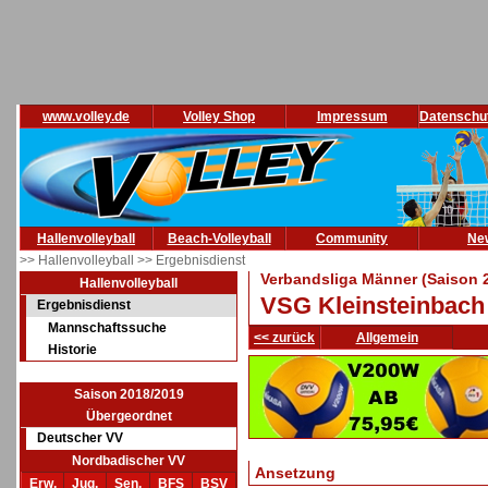
www.volley.de
Volley Shop
Impressum
Datenschu
Hallenvolleyball
Beach-Volleyball
Community
Ne
>> Hallenvolleyball
>> Ergebnisdienst
Verbandsliga Männer (Saison 
Hallenvolleyball
VSG Kleinsteinbach 
Ergebnisdienst
Mannschaftssuche
<< zurück
Allgemein
Historie
Saison 2018/2019
Übergeordnet
Deutscher VV
Nordbadischer VV
Ansetzung
Erw.
Jug.
Sen.
BFS
BSV