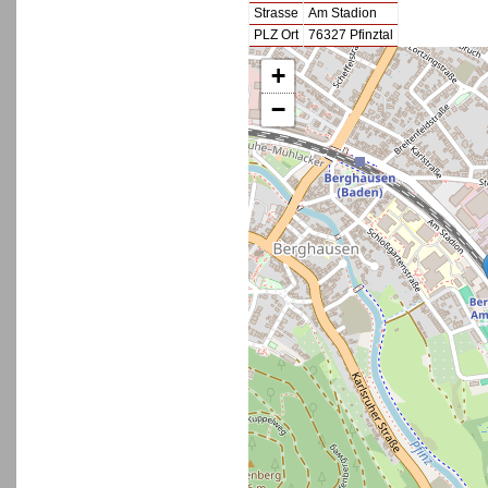
Strasse
Am Stadion
PLZ Ort
76327 Pfinztal
+
−