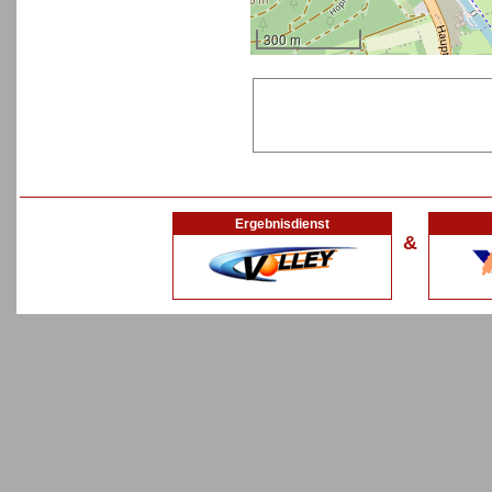
300 m
Ergebnisdienst
&