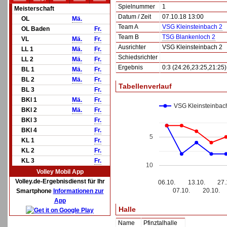
Spielnummer
1
Meisterschaft
Datum / Zeit
07.10.18 13:00
OL
Mä.
Team A
VSG Kleinsteinbach 2
OL Baden
Fr.
Team B
TSG Blankenloch 2
VL
Mä.
Fr.
Ausrichter
VSG Kleinsteinbach 2
LL 1
Mä.
Fr.
Schiedsrichter
LL 2
Mä.
Fr.
Ergebnis
0:3 (24:26,23:25,21:25)
BL 1
Mä.
Fr.
BL 2
Mä.
Fr.
Tabellenverlauf
BL 3
Fr.
BKl 1
Mä.
Fr.
VSG Kleinsteinbac
BKl 2
Mä.
Fr.
BKl 3
Fr.
BKl 4
Fr.
5
KL 1
Fr.
KL 2
Fr.
KL 3
Fr.
10
Volley Mobil App
Volley.de-Ergebnisdienst für Ihr
06.10.
13.10.
27.
07.10.
20.10.
Smartphone
Informationen zur
App
Halle
Name
Pfinztalhalle