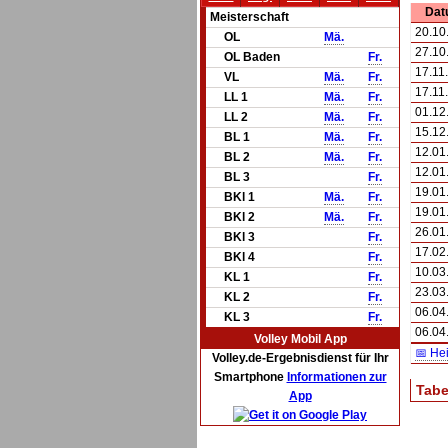
Dat
Meisterschaft
20.10
OL
Mä.
27.10
OL Baden
Fr.
17.11
VL
Mä.
Fr.
17.11
LL 1
Mä.
Fr.
01.12
LL 2
Mä.
Fr.
15.12
BL 1
Mä.
Fr.
12.01
BL 2
Mä.
Fr.
12.01
BL 3
Fr.
19.01
BKl 1
Mä.
Fr.
19.01
BKl 2
Mä.
Fr.
26.01
BKl 3
Fr.
17.02
BKl 4
Fr.
10.03
KL 1
Fr.
23.03
KL 2
Fr.
06.04
KL 3
Fr.
06.04
Volley Mobil App
📅 He
Volley.de-Ergebnisdienst für Ihr
Smartphone
Informationen zur
Tabe
App