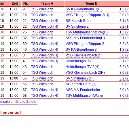
um
Zeit
Nr.
Team A
Team B
.18
15:00
9
TSG Wiesloch
SV KA-Beiertheim 3(H)
1:3 (
.18
13:00
16
TSG Wiesloch
VSG Ettlingen/Rüppurr 2(H)
3:0 (
.18
15:00
21
TSG Wiesloch(H)
SG Ketsch-Brühl
3:1 (2
.18
15:00
22
TSG Wiesloch(H)
SV Sinsheim 2
3:2 (
.18
14:00
25
TSG Wiesloch
TSV Mühlhausen/Würm(H)
1:3 (
.18
14:00
32
TSG Wiesloch
ASC MA-Feudenheim(H)
3:1 (
.19
15:00
39
TSG Wiesloch(H)
VSG Ettlingen/Rüppurr 2
3:2 (2
.19
15:00
40
TSG Wiesloch(H)
SV KA-Beiertheim 3
1:3 (
.19
15:00
3
TSG Wiesloch(H)
VSG Kleinsteinbach 2
3:0 (
.19
15:00
4
TSG Wiesloch(H)
Heidelberger TV 2
3:1 (2
.19
14:00
43
TSG Wiesloch
Heidelberger TV 2(H)
3:2 (
.19
13:00
54
TSG Wiesloch
VSG Kleinsteinbach 2(H)
3:0 (
.19
11:00
55
TSG Wiesloch
SV Sinsheim 2(H)
3:2 (
.19
15:00
66
TSG Wiesloch
SG Ketsch-Brühl(H)
3:0 (
.19
15:00
67
TSG Wiesloch(H)
ASC MA-Feudenheim
3:0 (
.19
15:00
68
TSG Wiesloch(H)
TSV Mühlhausen/Würm
3:0 (
imspiele
📅 alle Spiele
llenverlauf