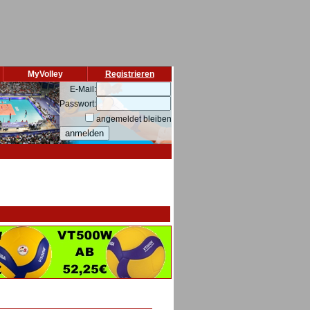
MyVolley
Registrieren
E-Mail:
Passwort:
angemeldet bleiben