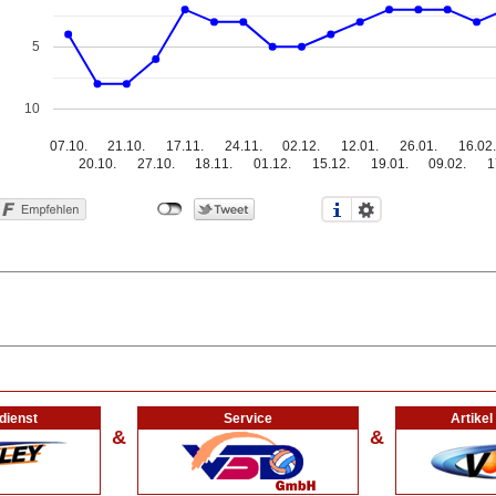
5
10
07.10.
21.10.
17.11.
24.11.
02.12.
12.01.
26.01.
16.02.
20.10.
27.10.
18.11.
01.12.
15.12.
19.01.
09.02.
1
dienst
Service
Artike
&
&