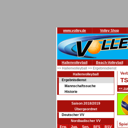
www.volley.de
Volley Shop
Hallenvolleyball
Beach-Volleyball
>> Hallenvolleyball
>> Ergebnisdienst
Ver
Hallenvolleyball
TS
Ergebnisdienst
Mannschaftssuche
<< zu
Historie
Saison 2018/2019
Übergeordnet
Deutscher VV
Nordbadischer VV
Spie
Erw.
Jug.
Sen.
BFS
BSV