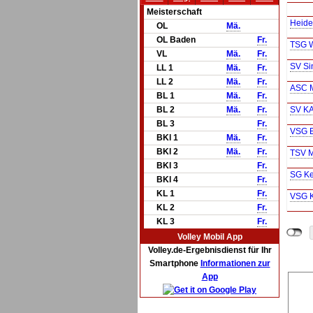
Meisterschaft
Heide
OL
Mä.
OL Baden
Fr.
TSG W
VL
Mä.
Fr.
SV Si
LL 1
Mä.
Fr.
LL 2
Mä.
Fr.
ASC 
BL 1
Mä.
Fr.
BL 2
Mä.
Fr.
SV KA
BL 3
Fr.
VSG E
BKl 1
Mä.
Fr.
BKl 2
Mä.
Fr.
TSV 
BKl 3
Fr.
SG Ke
BKl 4
Fr.
KL 1
Fr.
VSG K
KL 2
Fr.
KL 3
Fr.
Volley Mobil App
Volley.de-Ergebnisdienst für Ihr
Smartphone
Informationen zur
App