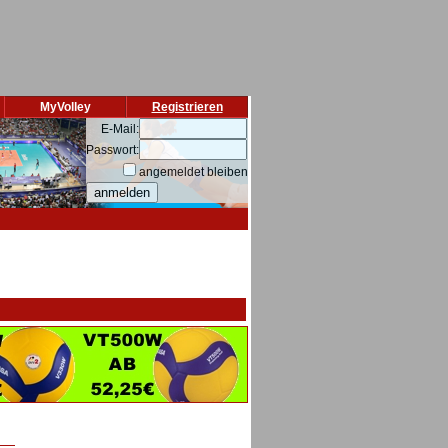
MyVolley
Registrieren
E-Mail:
Passwort:
angemeldet bleiben