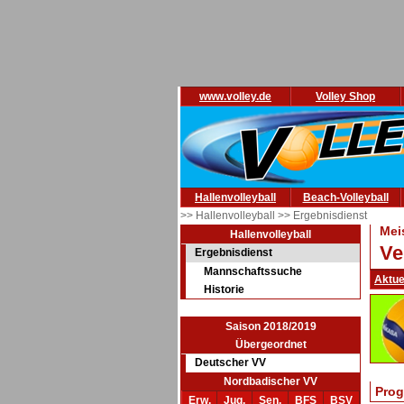
www.volley.de
Volley Shop
Hallenvolleyball
Beach-Volleyball
>> Hallenvolleyball
>> Ergebnisdienst
Mei
Hallenvolleyball
Ve
Ergebnisdienst
Mannschaftssuche
Aktue
Historie
Saison 2018/2019
Übergeordnet
Deutscher VV
Nordbadischer VV
Prog
Erw.
Jug.
Sen.
BFS
BSV