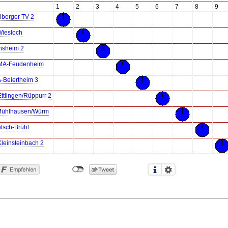
1
2
3
4
5
6
7
8
9
lberger TV 2
iesloch
nsheim 2
MA-Feudenheim
-Beiertheim 3
ttlingen/Rüppurr 2
Mühlhausen/Würm
tsch-Brühl
leinsteinbach 2