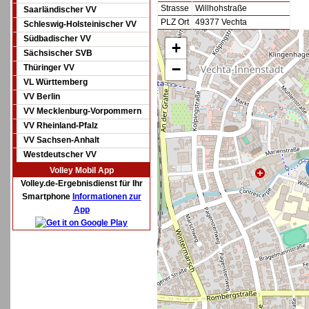
Strasse
Willhohstraße
Saarländischer VV
PLZ Ort
49377 Vechta
Schleswig-Holsteinischer VV
Südbadischer VV
+
Sächsischer SVB
−
Thüringer VV
VL Württemberg
VV Berlin
VV Mecklenburg-Vorpommern
VV Rheinland-Pfalz
VV Sachsen-Anhalt
Westdeutscher VV
Volley Mobil App
Volley.de-Ergebnisdienst für Ihr
Smartphone
Informationen zur
App