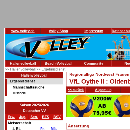
www.volley.de
Volley Shop
Impressum
Datenschu
Hallenvolleyball
Beach-Volleyball
Community
Ne
>> Hallenvolleyball
>> Ergebnisdienst
Regionalliga Nordwest Frauen
Hallenvolleyball
VfL Oythe II : Olde
Ergebnisdienst
Mannschaftssuche
<< zurück
Allgemein
Historie
Saison 2025/2026
Deutscher VV
Erw.
Jug.
Sen.
BFS
BSV
Meisterschaft
Ansetzung
1. BL
Fr.
Mä.