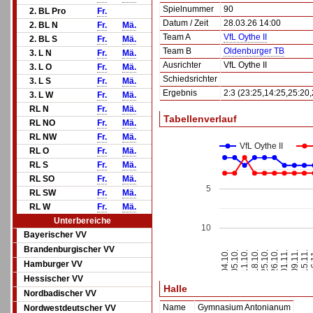
Spielnummer
90
2. BL Pro
Fr.
Datum / Zeit
28.03.26 14:00
2. BL N
Fr.
Mä.
Team A
VfL Oythe II
2. BL S
Fr.
Mä.
Team B
Oldenburger TB
3. L N
Fr.
Mä.
Ausrichter
VfL Oythe II
3. L O
Fr.
Mä.
Schiedsrichter
3. L S
Fr.
Mä.
Ergebnis
2:3 (23:25,14:25,25:20,
3. L W
Fr.
Mä.
RL N
Fr.
Mä.
Tabellenverlauf
RL NO
Fr.
Mä.
RL NW
Fr.
Mä.
VfL Oythe II
RL O
Fr.
Mä.
RL S
Fr.
Mä.
RL SO
Fr.
Mä.
5
RL SW
Fr.
Mä.
RL W
Fr.
Mä.
Unterbereiche
10
Bayerischer VV
Brandenburgischer VV
15.11.
05.10.
18.10.
26.10.
09.11.
04.10.
16
11.10.
25.10.
01.11.
Hamburger VV
Hessischer VV
Halle
Nordbadischer VV
Name
Gymnasium Antonianum
Nordwestdeutscher VV