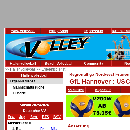
www.volley.de
Volley Shop
Impressum
Datenschu
Hallenvolleyball
Beach-Volleyball
Community
Ne
>> Hallenvolleyball
>> Ergebnisdienst
Regionalliga Nordwest Frauen
Hallenvolleyball
GfL Hannover : US
Ergebnisdienst
Mannschaftssuche
<< zurück
Allgemein
Historie
Saison 2025/2026
Deutscher VV
Erw.
Jug.
Sen.
BFS
BSV
Meisterschaft
Ansetzung
1. BL
Fr.
Mä.