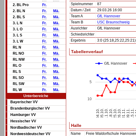
Spielnummer
87
2. BL Pro
Fr.
Datum / Zeit
29.03.26 16:00
2. BL N
Fr.
Mä.
Team A
GfL Hannover
2. BL S
Fr.
Mä.
Team B
USC Braunschweig
3. L N
Fr.
Mä.
Ausrichter
GfL Hannover
3. L O
Fr.
Mä.
Schiedsrichter
3. L S
Fr.
Mä.
Ergebnis
3:0 (25:18,25:22,25:21)
3. L W
Fr.
Mä.
RL N
Fr.
Mä.
Tabellenverlauf
RL NO
Fr.
Mä.
RL NW
Fr.
Mä.
GfL Hannover
RL O
Fr.
Mä.
RL S
Fr.
Mä.
RL SO
Fr.
Mä.
5
RL SW
Fr.
Mä.
RL W
Fr.
Mä.
Unterbereiche
10
Bayerischer VV
Brandenburgischer VV
15.11.
05.10.
18.10.
26.10.
09.11.
04.10.
16
11.10.
25.10.
01.11.
Hamburger VV
Hessischer VV
Halle
Nordbadischer VV
Name
Freie Waldorfschule Hannove
Nordwestdeutscher VV