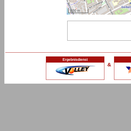
200 m
Ergebnisdienst
&