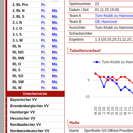
Spielnummer
22
2. BL Pro
Fr.
Datum / Zeit
01.11.25 19:00
2. BL N
Fr.
Mä.
Team A
Turn-Klubb zu Hannove
2. BL S
Fr.
Mä.
Team B
GfL Hannover
3. L N
Fr.
Mä.
Ausrichter
Turn-Klubb zu Hannove
3. L O
Fr.
Mä.
Schiedsrichter
3. L S
Fr.
Mä.
Ergebnis
1:3 (20:25,25:21,11:25,
3. L W
Fr.
Mä.
RL N
Fr.
Mä.
Tabellenverlauf
RL NO
Fr.
Mä.
RL NW
Fr.
Mä.
Turn-Klubb zu Han
RL O
Fr.
Mä.
RL S
Fr.
Mä.
RL SO
Fr.
Mä.
5
RL SW
Fr.
Mä.
RL W
Fr.
Mä.
Unterbereiche
10
Bayerischer VV
Brandenburgischer VV
15.11.
05.10.
18.10.
26.10.
09.11.
04.10.
16
11.10.
25.10.
01.11.
Hamburger VV
Hessischer VV
Halle
Nordbadischer VV
Name
Sporthalle GS Otfried-Preußle
Nordwestdeutscher VV