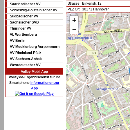
Strasse
Birkenstr. 12
Saarländischer VV
PLZ Ort
30171 Hannover
Schleswig-Holsteinischer VV
Südbadischer VV
+
Sächsischer SVB
−
Thüringer VV
VL Württemberg
VV Berlin
VV Mecklenburg-Vorpommern
VV Rheinland-Pfalz
VV Sachsen-Anhalt
Westdeutscher VV
Volley Mobil App
Volley.de-Ergebnisdienst für Ihr
Smartphone
Informationen zur
App