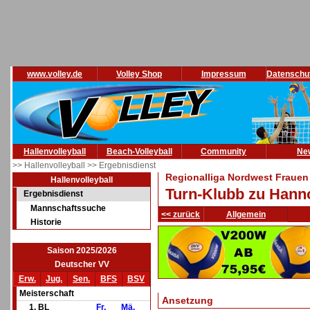
www.volley.de
Volley Shop
Impressum
Datenschu
Hallenvolleyball
Beach-Volleyball
Community
Ne
>> Hallenvolleyball
>> Ergebnisdienst
Regionalliga Nordwest Frauen
Hallenvolleyball
Turn-Klubb zu Hann
Ergebnisdienst
Mannschaftssuche
<< zurück
Allgemein
Historie
Saison 2025/2026
Deutscher VV
Erw.
Jug.
Sen.
BFS
BSV
Meisterschaft
Ansetzung
1. BL
Fr.
Mä.