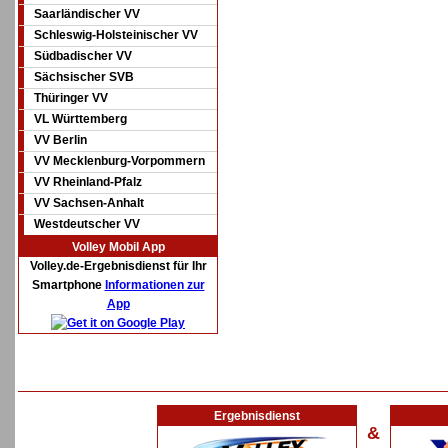
Saarländischer VV
Schleswig-Holsteinischer VV
Südbadischer VV
Sächsischer SVB
Thüringer VV
VL Württemberg
VV Berlin
VV Mecklenburg-Vorpommern
VV Rheinland-Pfalz
VV Sachsen-Anhalt
Westdeutscher VV
Volley Mobil App
Volley.de-Ergebnisdienst für Ihr
Smartphone
Informationen zur
App
Ergebnisdienst
&