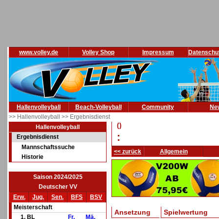
www.volley.de
Volley Shop
Impressum
Datenschu
Hallenvolleyball
Beach-Volleyball
Community
Ne
>> Hallenvolleyball
>> Ergebnisdienst
()
Hallenvolleyball
:
Ergebnisdienst
Mannschaftssuche
<< zurück
Allgemein
Historie
Saison 2024/2025
Deutscher VV
Erw.
Jug.
Sen.
BFS
BSV
Meisterschaft
Ansetzung
Spielwertung
1. BL
Fr.
Mä.