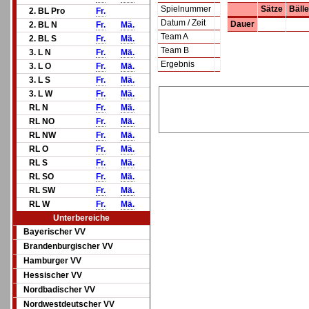
Spielnummer
Sätze
Bälle
2. BL Pro
Fr.
Datum / Zeit
Dauer
2. BL N
Fr.
Mä.
Team A
2. BL S
Fr.
Mä.
Team B
3. L N
Fr.
Mä.
Ergebnis
3. L O
Fr.
Mä.
3. L S
Fr.
Mä.
3. L W
Fr.
Mä.
RL N
Fr.
Mä.
RL NO
Fr.
Mä.
RL NW
Fr.
Mä.
RL O
Fr.
Mä.
RL S
Fr.
Mä.
RL SO
Fr.
Mä.
RL SW
Fr.
Mä.
RL W
Fr.
Mä.
Unterbereiche
Bayerischer VV
Brandenburgischer VV
Hamburger VV
Hessischer VV
Nordbadischer VV
Nordwestdeutscher VV