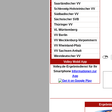
Saarländischer VV
Schleswig-Holsteinischer VV
Südbadischer VV
Sächsischer SVB
Thüringer VV
VL Württemberg
VV Berlin
VV Mecklenburg-Vorpommern
VV Rheinland-Pfalz
VV Sachsen-Anhalt
Westdeutscher VV
Volley Mobil App
Volley.de-Ergebnisdienst für Ihr
Smartphone
Informationen zur
App
Ergebnis