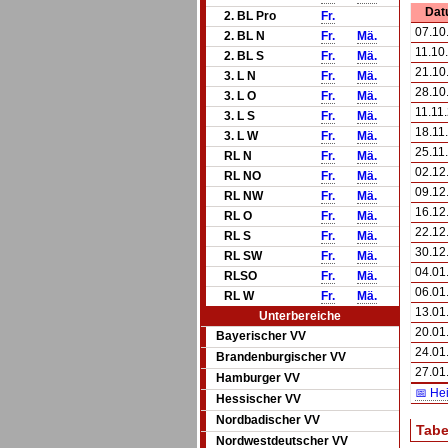
Dat
2. BL Pro
Fr.
07.10
2. BL N
Fr.
Mä.
11.10
2. BL S
Fr.
Mä.
21.10
3. L N
Fr.
Mä.
28.10
3. L O
Fr.
Mä.
11.11
3. L S
Fr.
Mä.
18.11
3. L W
Fr.
Mä.
25.11
RL N
Fr.
Mä.
02.12
RL NO
Fr.
Mä.
09.12
RL NW
Fr.
Mä.
16.12
RL O
Fr.
Mä.
22.12
RL S
Fr.
Mä.
30.12
RL SW
Fr.
Mä.
04.01
RLSO
Fr.
Mä.
06.01
RL W
Fr.
Mä.
13.01
Unterbereiche
20.01
Bayerischer VV
24.01
Brandenburgischer VV
27.01
Hamburger VV
📅 He
Hessischer VV
Nordbadischer VV
Tabe
Nordwestdeutscher VV