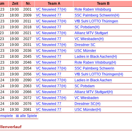
um
Zeit
Nr.
Team A
Team B
.23
19:00
2001
VC Neuwied 77(H)
Rote Raben Vilsbiburg
.23
18:00
2009
VC Neuwied 77
SSC Palmberg Schwerin(H)
.23
19:00
2011
VC Neuwied 77(H)
VfB Suhl LOTTO Thüringen
.23
19:00
2018
VC Neuwied 77
SC Potsdam(H)
.23
18:00
2021
VC Neuwied 77(H)
Allianz MTV Stuttgart
.23
19:00
2027
VC Neuwied 77
VC Wiesbaden(H)
.23
19:00
2031
VC Neuwied 77(H)
Dresdner SC
.23
19:00
2036
VC Neuwied 77(H)
USC Münster
.23
18:00
2045
VC Neuwied 77
Ladies in Black Aachen(H)
.23
19:00
2046
VC Neuwied 77
Rote Raben Vilsbiburg(H)
.23
19:00
2054
VC Neuwied 77(H)
SSC Palmberg Schwerin
.23
19:00
2056
VC Neuwied 77
VfB Suhl LOTTO Thüringen(H)
.24
19:00
2090
VC Neuwied 77(H)
Ladies in Black Aachen
.24
19:00
2063
VC Neuwied 77(H)
SC Potsdam
.24
19:00
2066
VC Neuwied 77
Allianz MTV Stuttgart(H)
.24
19:00
2072
VC Neuwied 77(H)
VC Wiesbaden
.24
19:00
2076
VC Neuwied 77
Dresdner SC(H)
.24
19:30
2081
VC Neuwied 77
USC Münster(H)
imspiele
📅 alle Spiele
llenverlauf