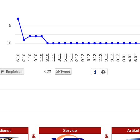
5
10
06.10.
18.11.
22.12.
11.10.
26.11.
28.12.
21.10.
09.12.
03.01.
11.11.
19.12.
06.01.
07.10.
25.11.
23.12.
20.10.
02.12.
30.12.
28.10.
16.12.
04.01.
dienst
Service
Artike
&
&