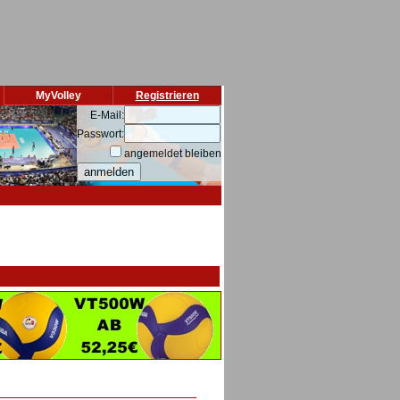
MyVolley
Registrieren
E-Mail:
Passwort:
angemeldet bleiben