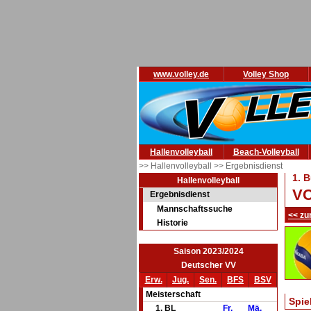
www.volley.de
Volley Shop
Hallenvolleyball
Beach-Volleyball
>> Hallenvolleyball
>> Ergebnisdienst
1. 
Hallenvolleyball
VC
Ergebnisdienst
Mannschaftssuche
<< zu
Historie
Saison 2023/2024
Deutscher VV
Erw.
Jug.
Sen.
BFS
BSV
Meisterschaft
Spie
1. BL
Fr.
Mä.