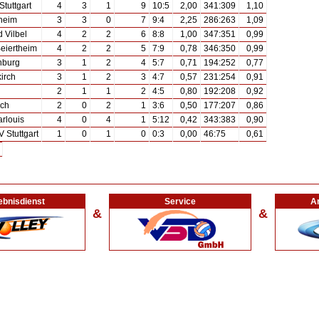
tuttgart
4
3
1
9
10:5
2,00
341:309
1,10
heim
3
3
0
7
9:4
2,25
286:263
1,09
 Vilbel
4
2
2
6
8:8
1,00
347:351
0,99
eiertheim
4
2
2
5
7:9
0,78
346:350
0,99
nburg
3
1
2
4
5:7
0,71
194:252
0,77
irch
3
1
2
3
4:7
0,57
231:254
0,91
2
1
1
2
4:5
0,80
192:208
0,92
ch
2
0
2
1
3:6
0,50
177:207
0,86
rlouis
4
0
4
1
5:12
0,42
343:383
0,90
 Stuttgart
1
0
1
0
0:3
0,00
46:75
0,61
ebnisdienst
Service
Ar
&
&