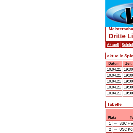
Meisterscha
Dritte 
Aktuell
Spielp
aktuelle Spie
Datum
Zeit
10.04.21
19:30
10.04.21
19:30
10.04.21
19:30
10.04.21
19:30
10.04.21
19:30
Tabelle
Platz
T
1
⇒
SSC Fre
2
⇒
USC Ko