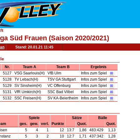
ft
Liga Süd Frauen (Saison 2020/2021)
lan
Stand: 20.01.21 11:45
le
Nr.
Team A
Team B
Ergebnis
5127
VSG Saarlouis(H)
VfB Ulm
Infos zum Spiel
📅
5128
TV Lebach(H)
TSV GA Stuttgart
Infos zum Spiel
📅
5129
SV Sinsheim(H)
VC Offenburg
Infos zum Spiel
📅
5131
VfR Umkirch(H)
SSC Bad Vilbel
Infos zum Spiel
📅
5132
SSC Freisen(H)
SV KA-Beiertheim
Infos zum Spiel
📅
Spiele
Sätze
Bälle
eam
ges.
gew.
verl.
Punkte
Quot.
Quot.
isen
5
4
1
12
13:7
1,86
483:429
1,13
nstanz
5
3
2
10
12:7
1,71
437:342
1,28