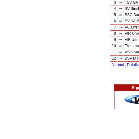
3
⇒
TSV GA S
4
⇒
SV Sins
5
⇒
SSC Bad
6
⇒
SV KA-B
7
⇒
VC Offe
8
⇒
VfR Umk
9
⇒
VfB Ulm
10
⇒
TV Leba
11
⇒
VSG Saa
12
⇒
BSP MTV
Normal
Details
Erg